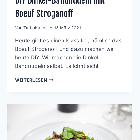
DIY Dinkel-Bandnudeln mit
Boeuf Stroganoff
Von
TurboKanne
13 März 2021
Heute gibt es einen Klassiker, nämlich das
Boeuf Stroganoff und dazu machen wir
heute DIY. Wir machen die Dinkel-
Bandnudeln selbst. Es lohnt sich!
DIY
WEITERLESEN
DINKEL-
BANDNUDELN
MIT
BOEUF
STROGANOFF