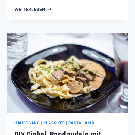
MACADAMIA
WEITERLESEN
TARTELETTS
MIT
SALZ-
KARAMELL-
EIS
HAUPTGANG
|
KLASSIKER
|
PASTA
|
RIND