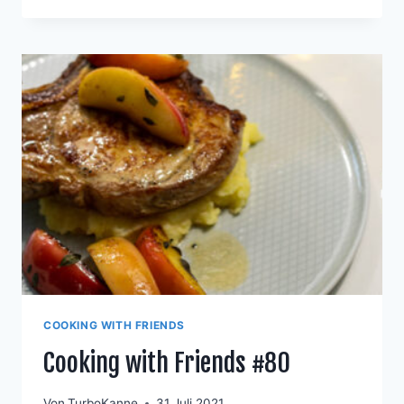
GEMÜSE
UND
HÄHNCHEN
AN
SOJA-
SAUCE
COOKING WITH FRIENDS
Cooking with Friends #80
Von
TurboKanne
31 Juli 2021