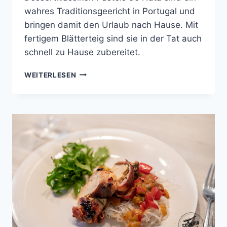
wahres Traditionsgeericht in Portugal und
bringen damit den Urlaub nach Hause. Mit
fertigem Blätterteig sind sie in der Tat auch
schnell zu Hause zubereitet.
GRÜSSE A
WEITERLESEN
US P
ORTUGAL –
P
ASTEIS D
E N
ATA M
IT B
LAUBEEREN U
ND V
ANILLEEIS