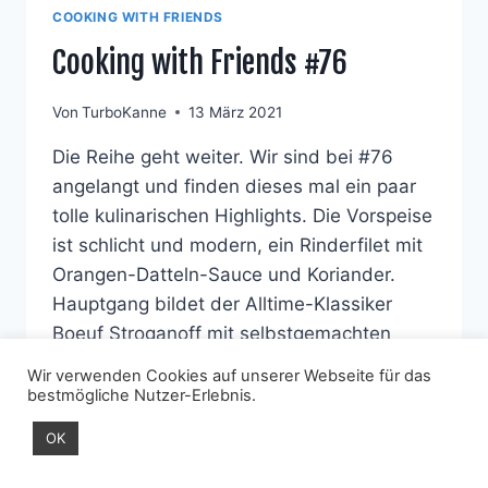
COOKING WITH FRIENDS
Cooking with Friends #76
Von
TurboKanne
13 März 2021
Die Reihe geht weiter. Wir sind bei #76
angelangt und finden dieses mal ein paar
tolle kulinarischen Highlights. Die Vorspeise
ist schlicht und modern, ein Rinderfilet mit
Orangen-Datteln-Sauce und Koriander.
Hauptgang bildet der Alltime-Klassiker
Boeuf Stroganoff mit selbstgemachten
Bandnundeln, sozusagen DIY (Do-It-
Wir verwenden Cookies auf unserer Webseite für das
Yourself). Abgerundet wird dieses mal mit
bestmögliche Nutzer-Erlebnis.
einerm Macadamia Tartelette mit
OK
faszinierendem Salz-Karamell-Eis. Wir
wünschen also Guten Appetit !