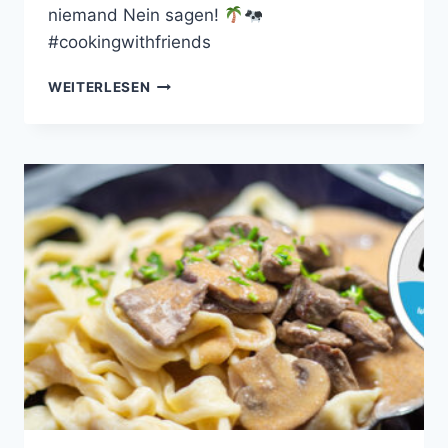
niemand Nein sagen!
#cookingwithfriends
RINDERFILET
WEITERLESEN
MIT
ORANGEN-
DATTEL-
SAUCE
UND
KORIANDER