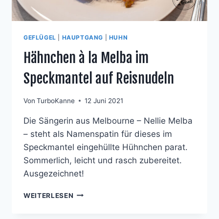
GEFLÜGEL
|
HAUPTGANG
|
HUHN
Hähnchen à la Melba im
Speckmantel auf Reisnudeln
Von
TurboKanne
12 Juni 2021
Die Sängerin aus Melbourne – Nellie Melba
– steht als Namenspatin für dieses im
Speckmantel eingehüllte Hühnchen parat.
Sommerlich, leicht und rasch zubereitet.
Ausgezeichnet!
HÄHNCHEN
WEITERLESEN
À
LA