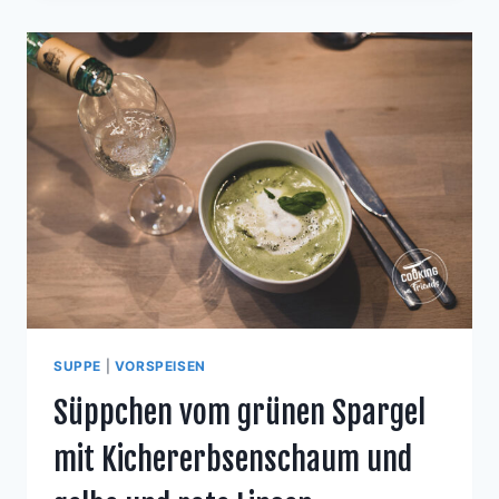
MELBA
IM
SPECKMANTEL
AUF
REISNUDELN
SUPPE
|
VORSPEISEN
Süppchen vom grünen Spargel
mit Kichererbsenschaum und