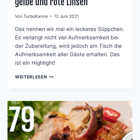
gelbe und rote Linsen
Von
TurboKanne
12 Juni 2021
Das nennen wir mal ein leckeres Süppchen.
Es verlangt nicht viel Aufmerksamkeit bei
der Zubereitung, wird jedoch am Tisch die
Aufmerksamkeit aller Gäste erhalten. Das
ist ein Highlight!
SÜPPCHEN
WEITERLESEN
VOM
GRÜNEN
SPARGEL
MIT
KICHERERBSENSCHAUM
UND
GELBE
UND
ROTE