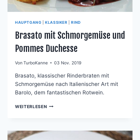
HAUPTGANG
|
KLASSIKER
|
RIND
Brasato mit Schmorgemüse und
Pommes Duchesse
Von
TurboKanne
03 Nov. 2019
Brasato, klassischer Rinderbraten mit
Schmorgemüse nach Italienischer Art mit
Barolo, dem fantastischen Rotwein.
BRASATO
WEITERLESEN
MIT
SCHMORGEMÜSE
UND
POMMES
DUCHESSE