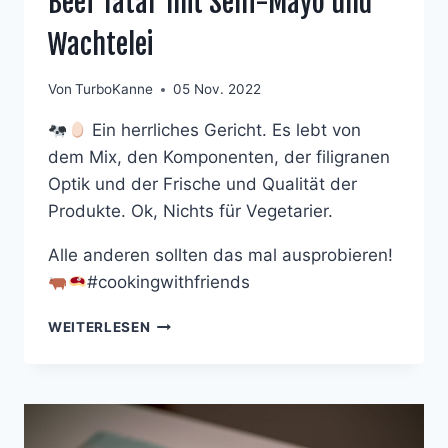
Beef Tatar mit Senf-Mayo und
Wachtelei
Von
TurboKanne
05 Nov. 2022
Ein herrliches Gericht. Es lebt von
dem Mix, den Komponenten, der filigranen
Optik und der Frische und Qualität der
Produkte. Ok, Nichts für Vegetarier.
Alle anderen sollten das mal ausprobieren!
#cookingwithfriends
BEEF
WEITERLESEN
TATAR
MIT
SENF-
MAYO
UND