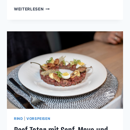
SELLERIE-
WEITERLESEN
ROSTBRATEN
MIT
GRÜNEN
BOHNEN
UND
SELLERIEPÜRÉE
RIND
|
VORSPEISEN