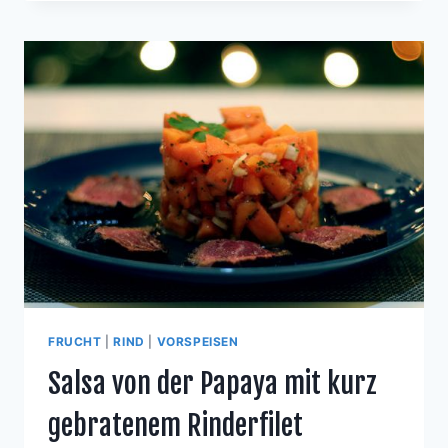
UF S
CHAFSKÄSE-R
ELISH M
IT A
RABISCHEM W
ÜRZREIS
FRUCHT
|
RIND
|
VORSPEISEN
Salsa von der Papaya mit kurz
gebratenem Rinderfilet