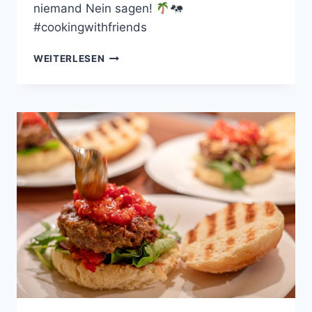
niemand Nein sagen!
#cookingwithfriends
RINDERFILET
WEITERLESEN
MIT
ORANGEN-
DATTEL-
SAUCE
UND
KORIANDER