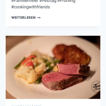
#Familienfeier #Festtag #Frühling
#cookingwithfriends
DEKONSTRUIERTE
WEITERLESEN
LAUCH-
SPARGEL-
LASAGNE
|
RINDERFILET