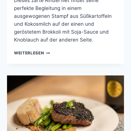
Dieses zarte Rinderfilet findet seine
perfekte Begleitung in einem
ausgewogenen Stampf aus Süßkartoffeln
und Kokosmilch auf der einen und
geröstetem Brokkoli mit Soja-Sauce und
Knoblauch auf der anderen Seite.
RINDERFILET
WEITERLESEN
AN
WHISKEY-
SAUCE
MIT
SÜSSKARTOFFEL-K
OKOS-S
TAMPF U
ND K
NOBLAUCH-B
ALSAMICO-B
ROKKOLI