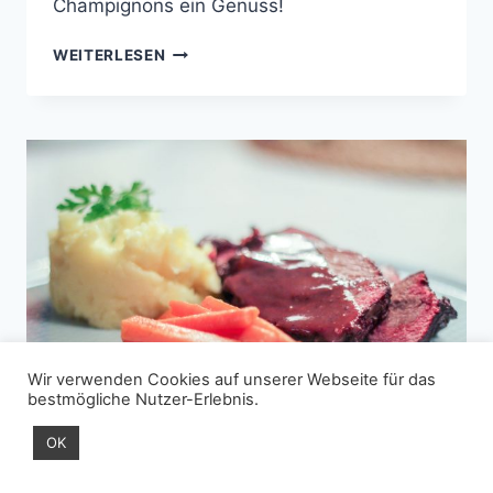
Champignons ein Genuss!
HANDMADE
WEITERLESEN
GNOCCHI
MIT
CREME-
CHAMPIGNONS
UND
ROSMARIN-
RINDERHÜFTE
MIT
KNOBLAUCH
AUS
DEM
OFEN
Wir verwenden Cookies auf unserer Webseite für das
bestmögliche Nutzer-Erlebnis.
OK
HAUPTGANG
|
KLASSIKER
|
RIND