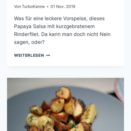
Von
TurboKanne
01 Nov. 2019
Was für eine leckere Vorspeise, dieses
Papaya Salsa mit kurzgebratenem
Rinderfilet. Da kann man doch nicht Nein
sagen, oder?
SALSA
WEITERLESEN
VON
DER
PAPAYA
MIT
KURZ
GEBRATENEM
RINDERFILET