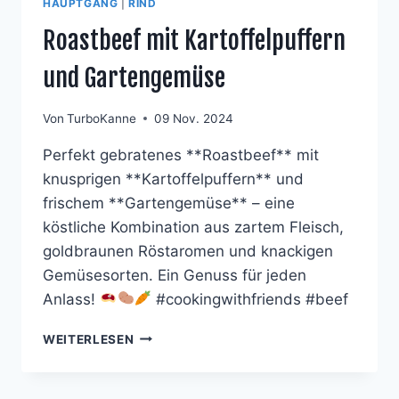
HAUPTGANG
|
RIND
Roastbeef mit Kartoffelpuffern
und Gartengemüse
Von
TurboKanne
09 Nov. 2024
Perfekt gebratenes **Roastbeef** mit
knusprigen **Kartoffelpuffern** und
frischem **Gartengemüse** – eine
köstliche Kombination aus zartem Fleisch,
goldbraunen Röstaromen und knackigen
Gemüsesorten. Ein Genuss für jeden
Anlass!
#cookingwithfriends #beef
ROASTBEEF
WEITERLESEN
MIT
KARTOFFELPUFFERN
UND