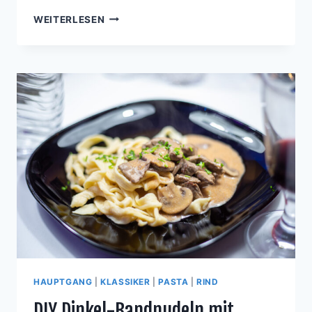
RINDERSTEAKS
WEITERLESEN
MIT
SCHWARZER
SESAMKRUSTE
AUF
BOHNEN
UND
TAHIN-
SAUCE
HAUPTGANG
|
KLASSIKER
|
PASTA
|
RIND
DIY Dinkel-Bandnudeln mit