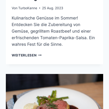
Von
TurboKanne
25 Aug. 2023
Kulinarische Genüsse im Sommer!
Entdecken Sie die Zubereitung von
Gemüse, gegrilltem Roastbeef und einer
erfrischenden Tomaten-Paprika-Salsa. Ein
wahres Fest für die Sinne.
GEGRILLTES
WEITERLESEN
ROASTBEEF
MIT
PAPRIKA-
TOMATEN-
SALSA
UND
SOMMERGEMÜSE