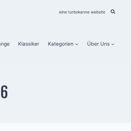
eine turbokanne website
änge
Klassiker
Kategorien
Über Uns
76