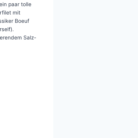
in paar tolle
filet mit
ssiker Boeuf
self).
ierendem Salz-