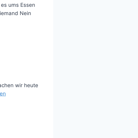
n es ums Essen
 niemand Nein
achen wir heute
nen