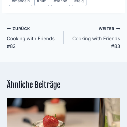
#
mandeln
#
rum
#
sahne
#
teig
Beitragsnavigation
ZURÜCK
WEITER
Cooking with Friends
Cooking with Friends
#82
#83
Ähnliche Beiträge