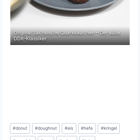
Original Sächsische Quarkkäulchen – Der süße
Ka
DDR-Klassiker
Sa
Schlagworte:
#
donut
#
doughnut
#
eis
#
hefe
#
kringel