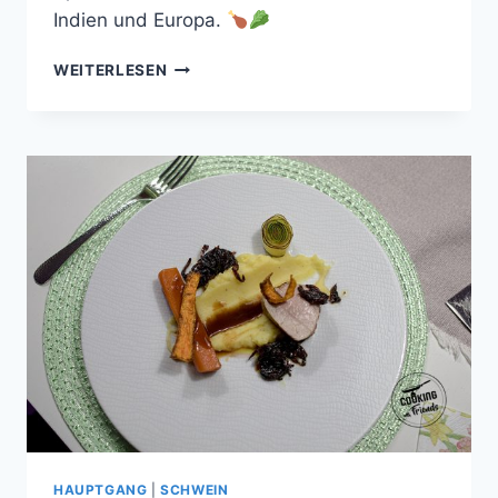
Indien und Europa.
TANDOORI
WEITERLESEN
VON
DER
HÄHNCHENBRUST
MIT
LINSEN
UND
SESAM-
SPITZKOHL
HAUPTGANG
|
SCHWEIN