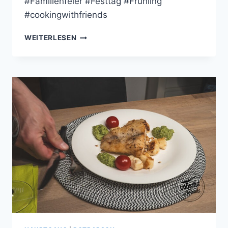
#Familienfeier #Festtag #Frühling
#cookingwithfriends
DEKONSTRUIERTE
WEITERLESEN
LAUCH-
SPARGEL-
LASAGNE
|
RINDERFILET