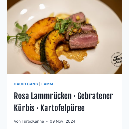
GEMÜSE
UND
REISNUDELN
HAUPTGANG
|
LAMM
Rosa Lammrücken · Gebratener
Kürbis · Kartofelpüree
Von
TurboKanne
09 Nov. 2024