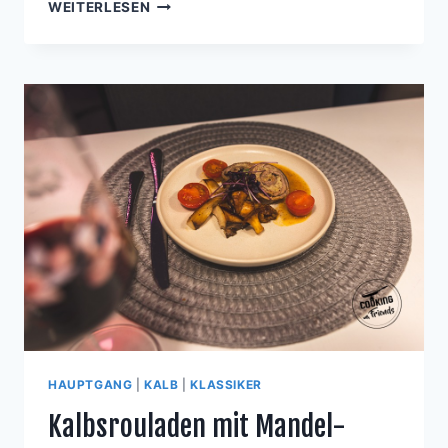
LAMMRÜCKEN
WEITERLESEN
AUF
SÜSSKARTOFFELPÜREE M
IT A
USTERNPILZEN, R
OTEN S
CHMORZWIEBELN U
ND G
RÜNEM W
ILDSPARGEL
HAUPTGANG
|
KALB
|
KLASSIKER
Kalbsrouladen mit Mandel-