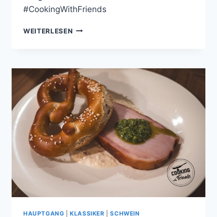
#CookingWithFriends
DDR-
WEITERLESEN
PASTA
–
DIE
ECHTE
OSSI-
PASTA
MIT
JAGDWURST-
TOMATENSAUCE
HAUPTGANG
|
KLASSIKER
|
SCHWEIN