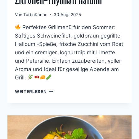
Zitronen-Thymian Halumi
Von
TurboKanne
30 Aug. 2025
Perfektes Grillmenü für den Sommer:
Saftiges Schweinefilet, goldbraun gegrillte
Halloumi-Spieße, frische Zucchini vom Rost
und ein cremiger Joghurtdip mit Limette
und Petersilie. Einfach zuzubereiten, voller
Aroma und ideal für gesellige Abende am
Grill.
GEGRILLTES
WEITERLESEN
SCHWEINEFILET
MIT
ZITRONEN-
THYMIAN
HALUMI