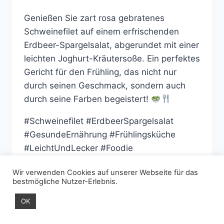
Genießen Sie zart rosa gebratenes
Schweinefilet auf einem erfrischenden
Erdbeer-Spargelsalat, abgerundet mit einer
leichten Joghurt-Kräutersoße. Ein perfektes
Gericht für den Frühling, das nicht nur
durch seinen Geschmack, sondern auch
durch seine Farben begeistert!
#Schweinefilet #ErdbeerSpargelsalat
#GesundeErnährung #Frühlingsküche
#LeichtUndLecker #Foodie
SCHWEINEFILET
WEITERLESEN
Wir verwenden Cookies auf unserer Webseite für das
AUF
bestmögliche Nutzer-Erlebnis.
ERDBEER-
SPARGELSALAT
OK