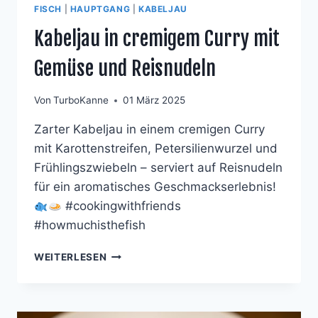
FISCH
|
HAUPTGANG
|
KABELJAU
Kabeljau in cremigem Curry mit
Gemüse und Reisnudeln
Von
TurboKanne
01 März 2025
Zarter Kabeljau in einem cremigen Curry
mit Karottenstreifen, Petersilienwurzel und
Frühlingszwiebeln – serviert auf Reisnudeln
für ein aromatisches Geschmackserlebnis!
#cookingwithfriends
#howmuchisthefish
KABELJAU
WEITERLESEN
IN
CREMIGEM
CURRY
MIT