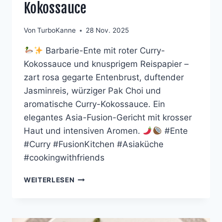
Kokossauce
Von
TurboKanne
28 Nov. 2025
Barbarie-Ente mit roter Curry-
Kokossauce und knusprigem Reispapier –
zart rosa gegarte Entenbrust, duftender
Jasminreis, würziger Pak Choi und
aromatische Curry-Kokossauce. Ein
elegantes Asia-Fusion-Gericht mit krosser
Haut und intensiven Aromen.
#Ente
#Curry #FusionKitchen #Asiaküche
#cookingwithfriends
ENTENBRUST
WEITERLESEN
MIT
ROTER
CURRY-
KOKOSSAUCE