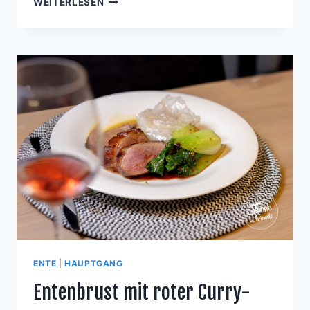
WEITERLESEN
MIT
MEERRETTICH-
DIP
UND
KRÄUTERÖL
ENTE
|
HAUPTGANG
Entenbrust mit roter Curry-