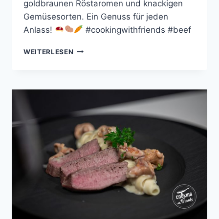
goldbraunen Röstaromen und knackigen
Gemüsesorten. Ein Genuss für jeden
Anlass!
#cookingwithfriends #beef
ROASTBEEF
WEITERLESEN
MIT
KARTOFFELPUFFERN
UND
GARTENGEMÜSE