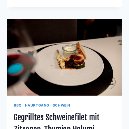
MIT
MANDEL-
KARTOFFEL-
FÜLLUNG
UND
GESCHMORTEN
TOMATENPILZEN
BBQ
|
HAUPTGANG
|
SCHWEIN
Gegrilltes Schweinefilet mit