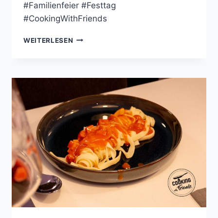
#Familienfeier #Festtag
#CookingWithFriends
SELBSTGEMACHTE
WEITERLESEN
GNOCCHI
MIT
BÄRLAUCHPESTO,
GEBRATENEM
ROTBARSCH
UND
KIRSCHTOMATEN