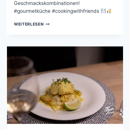
Geschmackskombinationen!
#gourmetküche #cookingwithfriends
SCHWEINEFILET
WEITERLESEN
MIT
BBQ-
KAROTTEN
UND
ZWIEBELN-
CONFIT