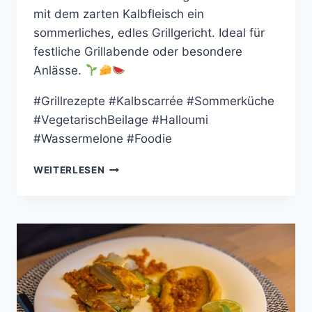
mit dem zarten Kalbfleisch ein
sommerliches, edles Grillgericht. Ideal für
festliche Grillabende oder besondere
Anlässe.
#Grillrezepte #Kalbscarrée #Sommerküche
#VegetarischBeilage #Halloumi
#Wassermelone #Foodie
KALBSCARRÉE
WEITERLESEN
MIT
GEGRILLTER
WASSERMELONE
HALLOUMI
POPCORN