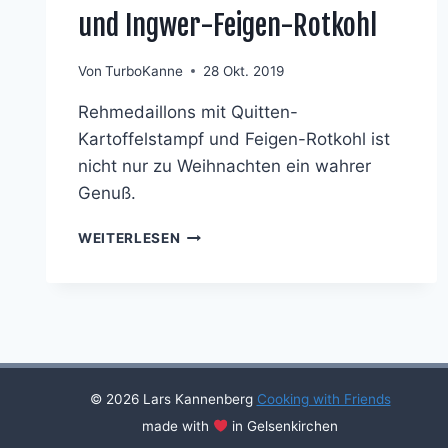
und Ingwer-Feigen-Rotkohl
Von
TurboKanne
28 Okt. 2019
Rehmedaillons mit Quitten-
Kartoffelstampf und Feigen-Rotkohl ist
nicht nur zu Weihnachten ein wahrer
Genuß.
REHMEDAILLONS
WEITERLESEN
AUF
KARTOFFELSTAMPF
MIT
QUITTEN
UND
INGWER-
FEIGEN-
© 2026 Lars Kannenberg
Cooking with Friends
ROTKOHL
made with
in Gelsenkirchen