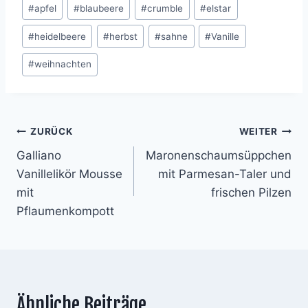
Schlagworte:
#
apfel
#
blaubeere
#
crumble
#
elstar
#
heidelbeere
#
herbst
#
sahne
#
Vanille
#
weihnachten
Beitragsnavigation
ZURÜCK
WEITER
Galliano
Maronenschaumsüppchen
Vanillelikör Mousse
mit Parmesan-Taler und
mit
frischen Pilzen
Pflaumenkompott
Ähnliche Beiträge