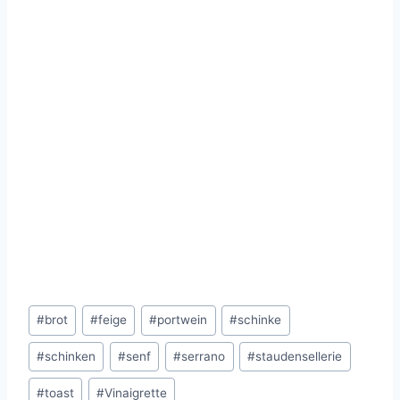
Schlagworte:
#
brot
#
feige
#
portwein
#
schinke
#
schinken
#
senf
#
serrano
#
staudensellerie
#
toast
#
Vinaigrette