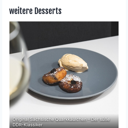
weitere Desserts
Original Sächsische Quarkkäulchen – Der süße
Ka
DDR-Klassiker
Sa