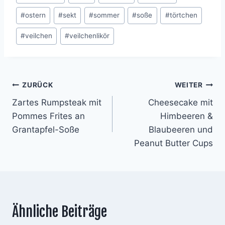
#
ostern
#
sekt
#
sommer
#
soße
#
törtchen
#
veilchen
#
veilchenlikör
Beitragsnavigation
ZURÜCK
WEITER
Zartes Rumpsteak mit
Cheesecake mit
Pommes Frites an
Himbeeren &
Grantapfel-Soße
Blaubeeren und
Peanut Butter Cups
Ähnliche Beiträge