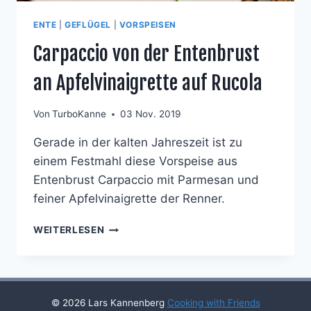
ENTE
|
GEFLÜGEL
|
VORSPEISEN
Carpaccio von der Entenbrust
an Apfelvinaigrette auf Rucola
Von
TurboKanne
03 Nov. 2019
Gerade in der kalten Jahreszeit ist zu
einem Festmahl diese Vorspeise aus
Entenbrust Carpaccio mit Parmesan und
feiner Apfelvinaigrette der Renner.
CARPACCIO
WEITERLESEN
VON
DER
ENTENBRUST
AN
APFELVINAIGRETTE
© 2026 Lars Kannenberg
Cooking with Friends