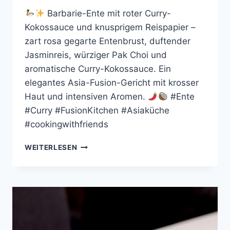
Barbarie-Ente mit roter Curry-
Kokossauce und knusprigem Reispapier –
zart rosa gegarte Entenbrust, duftender
Jasminreis, würziger Pak Choi und
aromatische Curry-Kokossauce. Ein
elegantes Asia-Fusion-Gericht mit krosser
Haut und intensiven Aromen.
#Ente
#Curry #FusionKitchen #Asiaküche
#cookingwithfriends
ENTENBRUST
WEITERLESEN
MIT
ROTER
CURRY-
KOKOSSAUCE