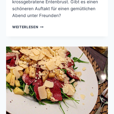
krossgebratene Entenbrust. Gibt es einen
schöneren Auftakt für einen gemütlichen
Abend unter Freunden?
GEBRATENE
WEITERLESEN
ENTENBRUST
AUF
ROTKOHL-
SALAT
MIT
TRAUBEN
UND
WALNÜSSEN