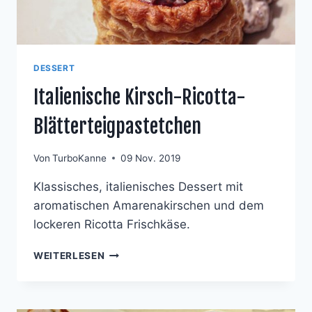
DESSERT
Italienische Kirsch-Ricotta-
Blätterteigpastetchen
Von
TurboKanne
09 Nov. 2019
Klassisches, italienisches Dessert mit
aromatischen Amarenakirschen und dem
lockeren Ricotta Frischkäse.
ITALIENISCHE
WEITERLESEN
KIRSCH-
RICOTTA-
BLÄTTERTEIGPASTETCHEN