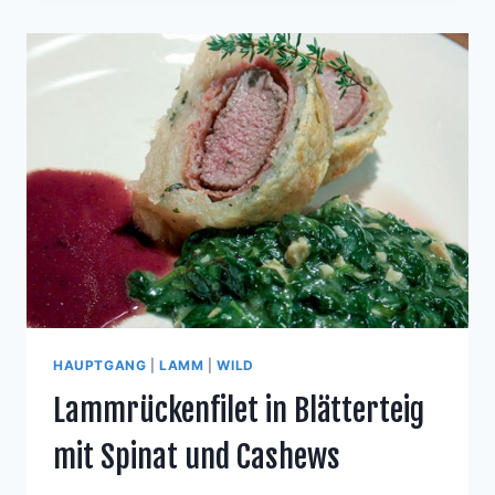
MIT
SCHWEINEFILET-
SPIESS
HAUPTGANG
|
LAMM
|
WILD
Lammrückenfilet in Blätterteig
mit Spinat und Cashews