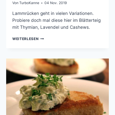
Von
TurboKanne
04 Nov. 2019
Lammrücken geht in vielen Variationen.
Probiere doch mal diese hier im Blätterteig
mit Thymian, Lavendel und Cashews.
LAMMRÜCKENFILET
WEITERLESEN
IN
BLÄTTERTEIG
MIT
SPINAT
UND
CASHEWS