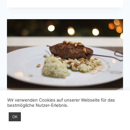
FLAN
MIT
ZABAGLIONE
UND
KARAMELLISIERTEN
MACADAMIA-
NÜSSEN
Wir verwenden Cookies auf unserer Webseite für das
bestmögliche Nutzer-Erlebnis.
HAUPTGANG
|
RIND
Orientalische Spieße auf
OK