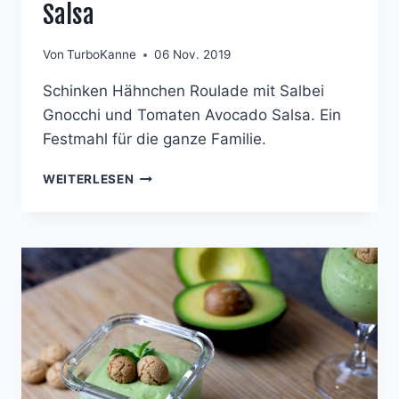
Salsa
Von
TurboKanne
06 Nov. 2019
Schinken Hähnchen Roulade mit Salbei
Gnocchi und Tomaten Avocado Salsa. Ein
Festmahl für die ganze Familie.
GEFÜLLTE
WEITERLESEN
SCHINKEN-
HÄHNCHENROULADE
AN
SALBEI-
GNOCCHI
UND
TOMATEN-
AVOCADO-
SALSA