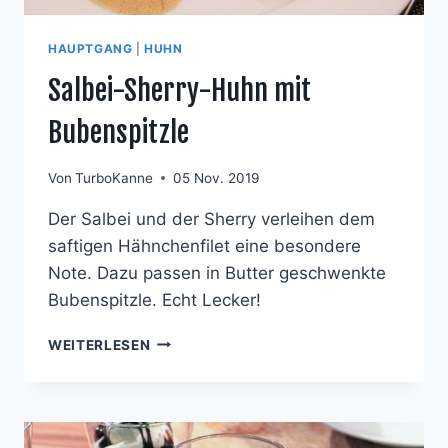
HAUPTGANG
|
HUHN
Salbei-Sherry-Huhn mit
Bubenspitzle
Von
TurboKanne
05 Nov. 2019
Der Salbei und der Sherry verleihen dem
saftigen Hähnchenfilet eine besondere
Note. Dazu passen in Butter geschwenkte
Bubenspitzle. Echt Lecker!
SALBEI-
WEITERLESEN
SHERRY-
HUHN
MIT
BUBENSPITZLE