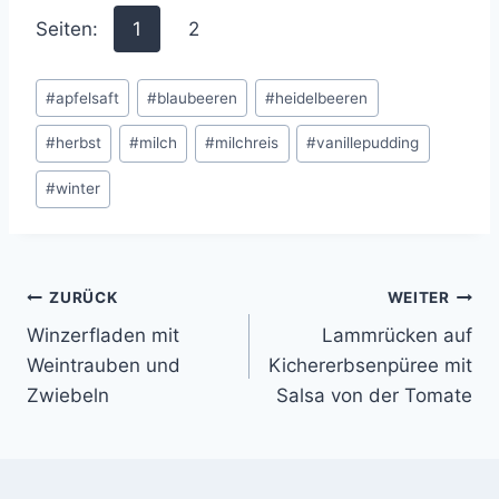
Seiten:
1
2
Schlagworte:
#
apfelsaft
#
blaubeeren
#
heidelbeeren
#
herbst
#
milch
#
milchreis
#
vanillepudding
#
winter
Beitragsnavigation
ZURÜCK
WEITER
Winzerfladen mit
Lammrücken auf
Weintrauben und
Kichererbsenpüree mit
Zwiebeln
Salsa von der Tomate