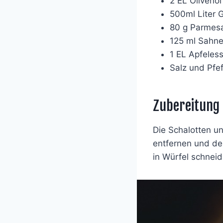
2 EL Olivenöl
500ml Liter
80 g Parmesa
125 ml Sahn
1 EL Apfeless
Salz und Pfe
Zubereitung
Die Schalotten u
entfernen und den
in Würfel schnei