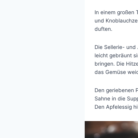
In einem großen T
und Knoblauchzeh
duften.
Die Sellerie- und
leicht gebräunt 
bringen. Die Hitz
das Gemüse weich
Den geriebenen Pa
Sahne in die Sup
Den Apfelessig h