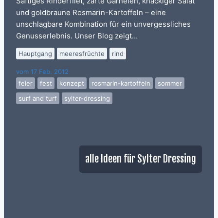
Saftiges Rinderfilet, zarte Garnelen, knackiger Salat
und goldbraune Rosmarin-Kartoffeln – eine
unschlagbare Kombination für ein unvergessliches
Genusserlebnis. Unser Blog zeigt…
Hauptgang
meeresfrüchte
rind
vom
17 Feb. 2012
feier
fest
konzept
rosmarin-kartoffeln
sommer
surf and turf
sylter-dressing
3 minutes read
alle Ideen für Sylter Dressing