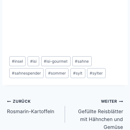
Schlagworte:
#
insel
#
isi
#
isi-gourmet
#
sahne
#
sahnespender
#
sommer
#
sylt
#
sylter
Beitragsnavigation
ZURÜCK
WEITER
Rosmarin-Kartoffeln
Gefüllte Reisblätter
mit Hähnchen und
Gemüse