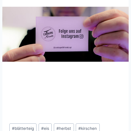
Schlagworte:
#
blätterteig
#
eis
#
herbst
#
kirschen