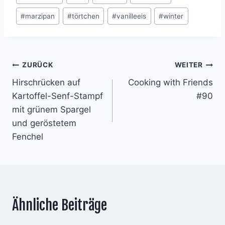
#
marzipan
#
törtchen
#
vanilleeis
#
winter
Beitragsnavigation
ZURÜCK
WEITER
Hirschrücken auf
Cooking with Friends
Kartoffel-Senf-Stampf
#90
mit grünem Spargel
und geröstetem
Fenchel
Ähnliche Beiträge