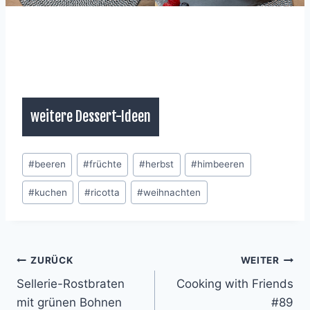
weitere Dessert-Ideen
Schlagworte:
#
beeren
#
früchte
#
herbst
#
himbeeren
#
kuchen
#
ricotta
#
weihnachten
Beitragsnavigation
ZURÜCK
WEITER
Sellerie-Rostbraten
Cooking with Friends
mit grünen Bohnen
#89