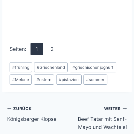
Seiten:
1
2
Schlagworte:
#
frühling
#
Griechenland
#
griechischer joghurt
#
Melone
#
ostern
#
pistazien
#
sommer
Beitragsnavigation
ZURÜCK
WEITER
Königsberger Klopse
Beef Tatar mit Senf-
Mayo und Wachtelei