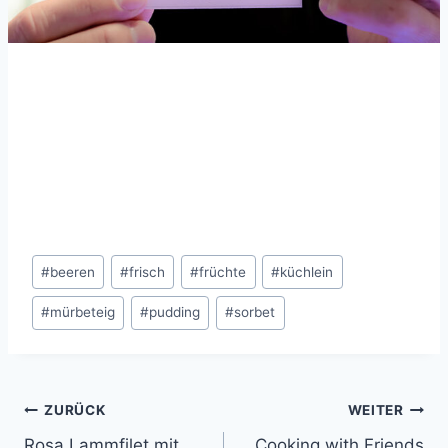
Schlagworte:
#
beeren
#
frisch
#
früchte
#
küchlein
#
mürbeteig
#
pudding
#
sorbet
Beitragsnavigation
ZURÜCK
WEITER
Rosa Lammfilet mit
Cooking with Friends