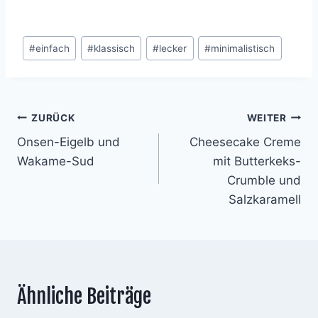
Schlagworte:
#
einfach
#
klassisch
#
lecker
#
minimalistisch
Beitragsnavigation
ZURÜCK
WEITER
Onsen-Eigelb und
Cheesecake Creme
Wakame-Sud
mit Butterkeks-
Crumble und
Salzkaramell
Ähnliche Beiträge