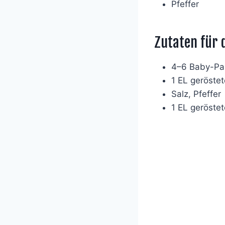
Pfeffer
Zutaten für 
4–6 Baby-Pa
1 EL geröste
Salz, Pfeffer
1 EL geröste