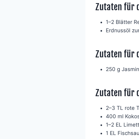
Zutaten für 
1–2 Blätter R
Erdnussöl z
Zutaten für 
250 g Jasmin
Zutaten für 
2–3 TL rote 
400 ml Koko
1–2 EL Limet
1 EL Fischsa