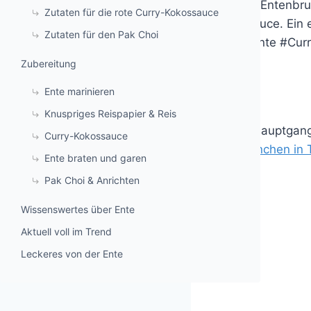
gegarte Entenbru
Zutaten für die rote Curry-Kokossauce
Kokossauce. Ein 
Zutaten für den Pak Choi
#Ente #Curr
Zubereitung
Ente marinieren
Knuspriges Reispapier & Reis
Dieser Hauptgang 
Curry-Kokossauce
wir
Hühnchen in 
Ente braten und garen
im Glas
.
Pak Choi & Anrichten
Wissenswertes über Ente
Aktuell voll im Trend
Leckeres von der Ente