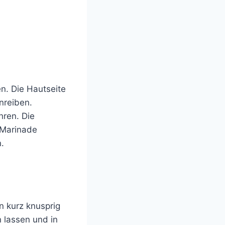
en. Die Hautseite
nreiben.
hren. Die
 Marinade
.
n kurz knusprig
n lassen und in