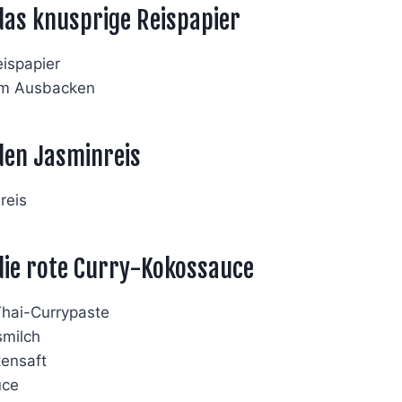
das knusprige Reispapier
eispapier
um Ausbacken
den Jasminreis
reis
die rote Curry-Kokossauce
Thai-Currypaste
smilch
tensaft
uce