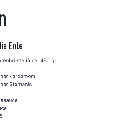
n
die Ente
ntenbrüste (à ca. 480 g)
ener Kardamom
ner Sternanis
ojasauce
uce
öl