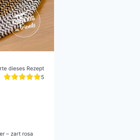
te dieses Rezept
5
r – zart rosa