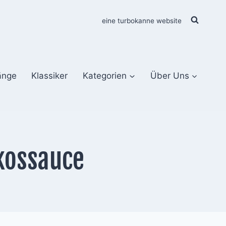
eine turbokanne website
änge
Klassiker
Kategorien
Über Uns
kossauce