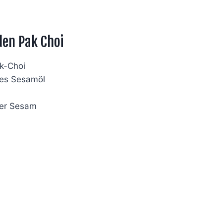
den Pak Choi
k-Choi
tes Sesamöl
ter Sesam