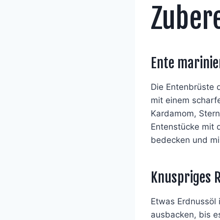
Zuber
Ente marinie
Die Entenbrüste q
mit einem scharfe
Kardamom, Sterna
Entenstücke mit d
bedecken und min
Knuspriges R
Etwas Erdnussöl i
ausbacken, bis es