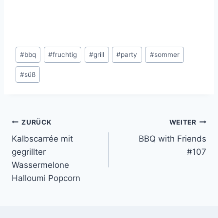
Schlagworte:
#
bbq
#
fruchtig
#
grill
#
party
#
sommer
#
süß
Beitragsnavigation
ZURÜCK
WEITER
Kalbscarrée mit
BBQ with Friends
gegrillter
#107
Wassermelone
Halloumi Popcorn