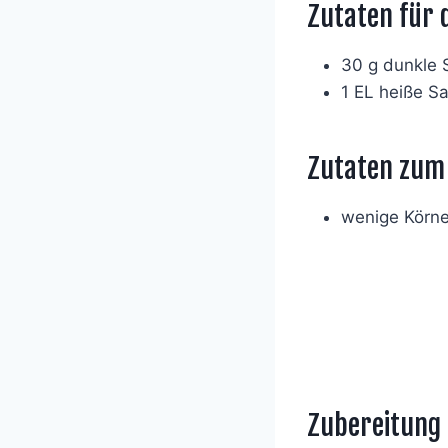
Zutaten für 
30 g dunkle 
1 EL heiße S
Zutaten zum
wenige Körne
Zubereitung 