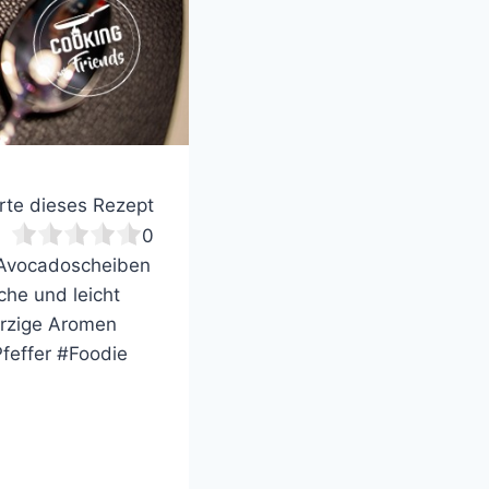
te dieses Rezept
0
 Avocadoscheiben
che und leicht
ürzige Aromen
effer #Foodie