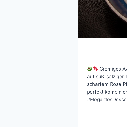
Cremiges Av
auf süß-salziger
scharfem Rosa Pf
perfekt kombinie
#ElegantesDesse