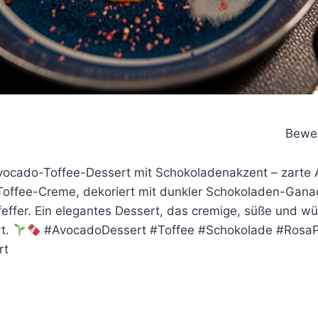
Bewer
ocado-Toffee-Dessert mit Schokoladenakzent – zarte
 Toffee-Creme, dekoriert mit dunkler Schokoladen-Gana
effer. Ein elegantes Dessert, das cremige, süße und w
rt.
#AvocadoDessert #Toffee #Schokolade #RosaPf
rt