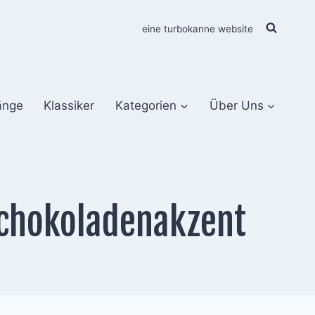
eine turbokanne website
änge
Klassiker
Kategorien
Über Uns
Schokoladenakzent