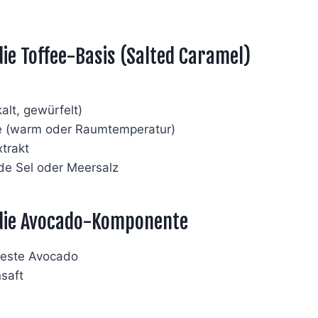
die Toffee-Basis (Salted Caramel)
kalt, gewürfelt)
e (warm oder Raumtemperatur)
xtrakt
 de Sel oder Meersalz
 die Avocado-Komponente
 feste Avocado
nsaft