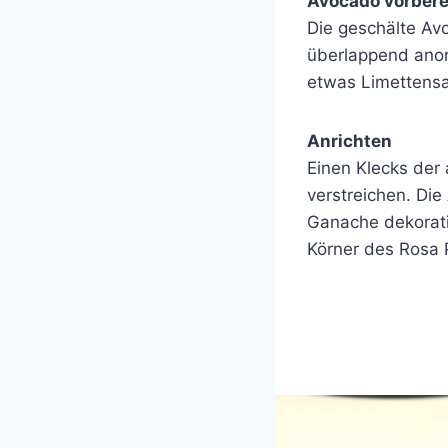
Avocado vorbere
Die geschälte Av
überlappend anor
etwas Limettensaf
Anrichten
Einen Klecks der 
verstreichen. Di
Ganache dekorati
Körner des Rosa P