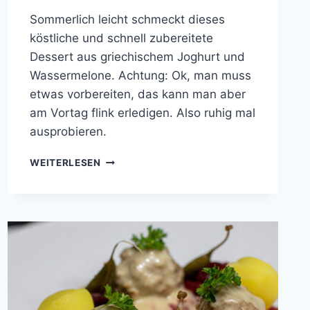
Sommerlich leicht schmeckt dieses
köstliche und schnell zubereitete
Dessert aus griechischem Joghurt und
Wassermelone. Achtung: Ok, man muss
etwas vorbereiten, das kann man aber
am Vortag flink erledigen. Also ruhig mal
ausprobieren.
WASSERMELONE
WEITERLESEN
MIT
PISTAZIEN-
KROKANT
UND
JOGHURT-
BÄLLCHEN