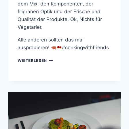
dem Mix, den Komponenten, der
filigranen Optik und der Frische und
Qualität der Produkte. Ok, Nichts für
Vegetarier.
Alle anderen sollten das mal
ausprobieren!
#cookingwithfriends
BEEF
WEITERLESEN
TATAR
MIT
SENF-
MAYO
UND
WACHTELEI