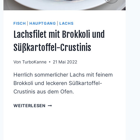
FISCH
|
HAUPTGANG
|
LACHS
Lachsfilet mit Brokkoli und
Süßkartoffel-Crustinis
Von
TurboKanne
21 Mai 2022
Herrlich sommerlicher Lachs mit feinem
Brokkoli und leckeren Süßkartoffel-
Crustinis aus dem Ofen.
LACHSFILET
WEITERLESEN
MIT
BROKKOLI
UND
SÜSSKARTOFFEL-C
RUSTINIS