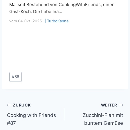
Mal seit Bestehend von CookingWithFriends, einen
Gast-Koch. Die liebe Ina…
vom
04 Okt. 2025
|
TurboKanne
Schlagworte:
#
88
Beitragsnavigation
ZURÜCK
WEITER
Cooking with Friends
Zucchini-Flan mit
#87
buntem Gemüse