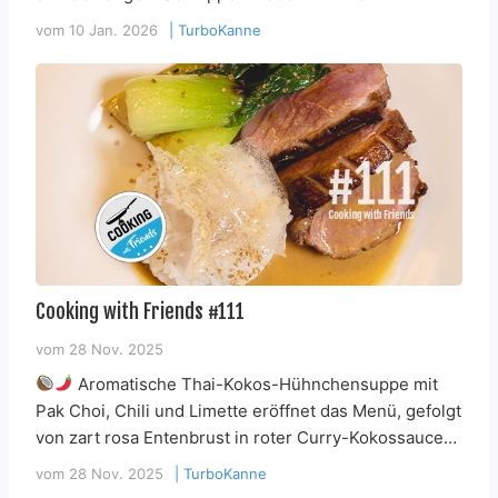
vom
10 Jan. 2026
|
TurboKanne
Cooking with Friends #111
vom
28 Nov. 2025
Aromatische Thai-Kokos-Hühnchensuppe mit
Pak Choi, Chili und Limette eröffnet das Menü, gefolgt
von zart rosa Entenbrust in roter Curry-Kokossauce…
vom
28 Nov. 2025
|
TurboKanne