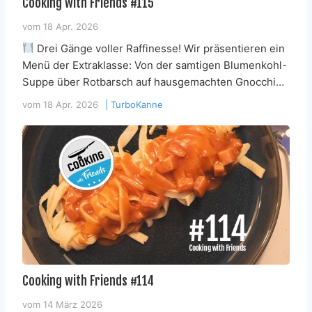
Cooking with Friends #115
vom
18 Apr. 2026
Drei Gänge voller Raffinesse! Wir präsentieren ein
Menü der Extraklasse: Von der samtigen Blumenkohl-
Suppe über Rotbarsch auf hausgemachten Gnocchi…
vom
18 Apr. 2026
|
TurboKanne
Cooking with Friends #114
vom
14 März 2026