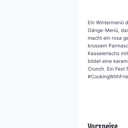
Ein Wintermenü d
Gänge-Menü, das 
macht ein rosa g
krossem Parmasch
Kasselerlachs mi
bildet eine karam
Crunch. Ein Fest 
#CookingWithFri
Vorspeise