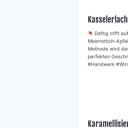
Kasselerlach
Deftig trifft a
Meerrettich-Apfe
Methode wird das
perfekten Geschm
#Handwerk #Wint
Karamellisie