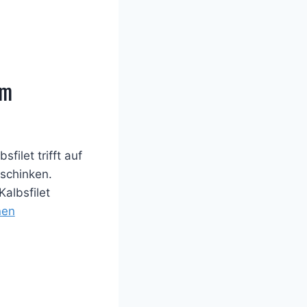
em
filet trifft auf
schinken.
albsfilet
nen