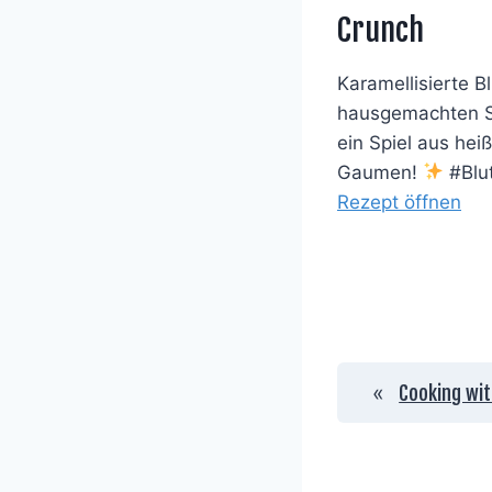
Crunch
Karamellisierte B
hausgemachten Sa
ein Spiel aus hei
Gaumen!
#Blu
Rezept öffnen
«
Cooking wit