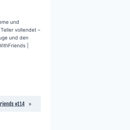
Creme und
eller vollendet –
 Auge und den
ithFriends |
»
Friends #114