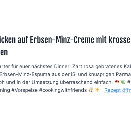
ücken auf Erbsen-Minz-Creme mit kross
ken
tarter für euer nächstes Dinner: Zart rosa gebratenes Kalbs
s Erbsen-Minz-Espuma aus der iSi und knusprigen Parma
oh und in der Umsetzung überraschend einfach.
#K
ning #Vorspeise #cookingwithfriends
|
Rezept öff