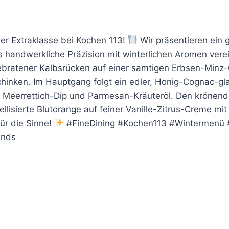
er Extraklasse bei Kochen 113!
Wir präsentieren ein 
handwerkliche Präzision mit winterlichen Aromen verei
ebratener Kalbsrücken auf einer samtigen Erbsen-Minz
inken. Im Hauptgang folgt ein edler, Honig-Cognac-gla
t Meerrettich-Dip und Parmesan-Kräuteröl. Den krönen
ellisierte Blutorange auf feiner Vanille-Zitrus-Creme mi
für die Sinne!
#FineDining #Kochen113 #Wintermenü
ends