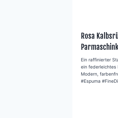
Rosa Kalbsr
Parmaschin
Ein raffinierter S
ein federleichte
Modern, farbenfr
#Espuma #FineDi