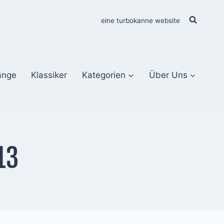
eine turbokanne website
änge
Klassiker
Kategorien
Über Uns
13