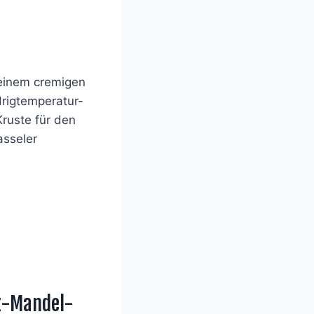
t einem cremigen
rigtemperatur-
ruste für den
sseler
lz-Mandel-