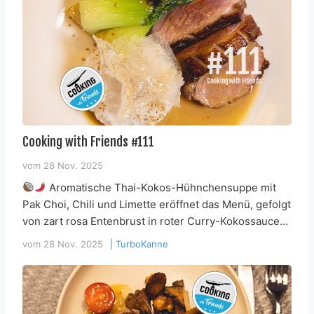
Cooking with Friends #111
vom
28 Nov. 2025
Aromatische Thai-Kokos-Hühnchensuppe mit
Pak Choi, Chili und Limette eröffnet das Menü, gefolgt
von zart rosa Entenbrust in roter Curry-Kokossauce…
vom
28 Nov. 2025
|
TurboKanne