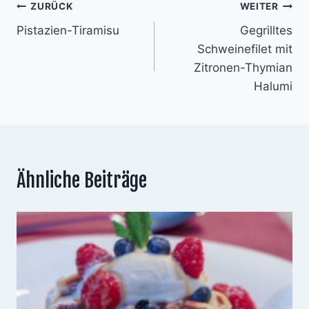
Beitragsnavigation
ZURÜCK
WEITER
Pistazien-Tiramisu
Gegrilltes
Schweinefilet mit
Zitronen-Thymian
Halumi
Ähnliche Beiträge