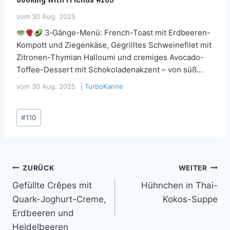
vom
30 Aug. 2025
3‑Gänge-Menü: French-Toast mit Erdbeeren-
Kompott und Ziegenkäse, Gegrilltes Schweinefilet mit
Zitronen-Thymian Halloumi und cremiges Avocado-
Toffee-Dessert mit Schokoladenakzent – von süß…
vom
30 Aug. 2025
|
TurboKanne
Schlagworte:
#
110
Beitragsnavigation
ZURÜCK
WEITER
Gefüllte Crêpes mit
Hühnchen in Thai-
Quark-Joghurt-Creme,
Kokos-Suppe
Erdbeeren und
Heidelbeeren