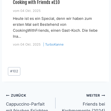
Cooking with Friends #110
vom
04 Okt. 2025
Heute ist es ein Special, denn wir haben zum
ersten Mal seit Bestehend von
CookingWithFriends, einen Gast-Koch. Die liebe
Ina…
vom
04 Okt. 2025
|
TurboKanne
Schlagworte:
#
102
Beitragsnavigation
ZURÜCK
WEITER
Cappuccino-Parfait
Friends bei
mit frischen Früchten
Kochmomente (2024)