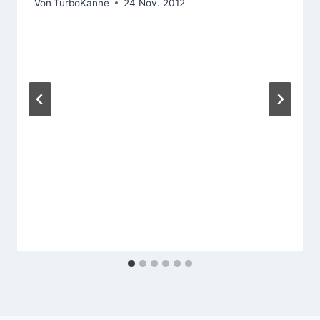
Von
TurboKanne
24 Nov. 2012