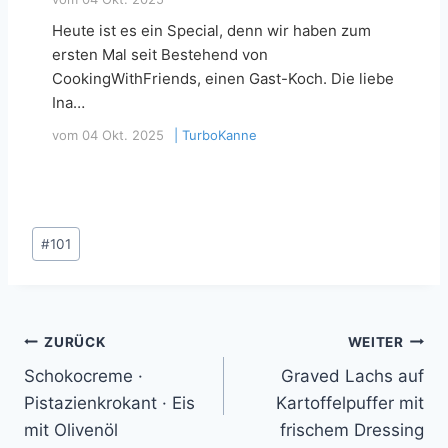
Heute ist es ein Special, denn wir haben zum
ersten Mal seit Bestehend von
CookingWithFriends, einen Gast-Koch. Die liebe
Ina…
vom
04 Okt. 2025
|
TurboKanne
Schlagworte:
#
101
Beitragsnavigation
ZURÜCK
WEITER
Schokocreme ·
Graved Lachs auf
Pistazienkrokant · Eis
Kartoffelpuffer mit
mit Olivenöl
frischem Dressing