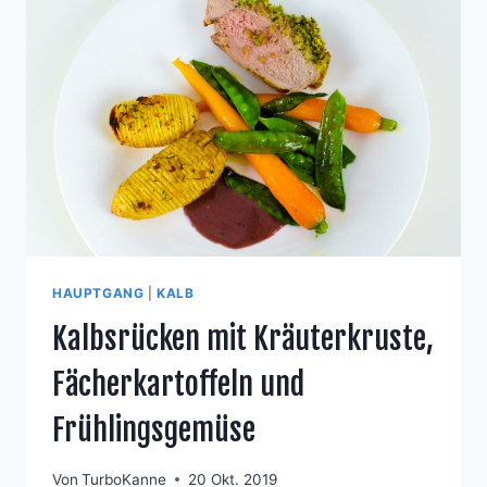
ROSMARIN-
RINDERHÜFTE
MIT
KNOBLAUCH
AUS
DEM
OFEN
HAUPTGANG
|
KALB
Kalbsrücken mit Kräuterkruste,
Fächerkartoffeln und
Frühlingsgemüse
Von
TurboKanne
20 Okt. 2019