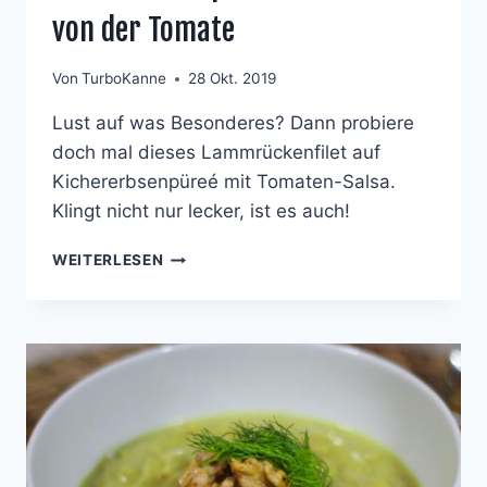
von der Tomate
Von
TurboKanne
28 Okt. 2019
Lust auf was Besonderes? Dann probiere
doch mal dieses Lammrückenfilet auf
Kichererbsenpüreé mit Tomaten-Salsa.
Klingt nicht nur lecker, ist es auch!
LAMMRÜCKEN
WEITERLESEN
AUF
KICHERERBSENPÜREE
MIT
SALSA
VON
DER
TOMATE