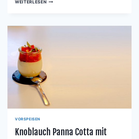
LINGUINI
WEITERLESEN
MIT
BALSAMICO-
TAPENADE,
BURRATA
UND
GERÖSTETEM
KNOBLAUCH
VORSPEISEN
Knoblauch Panna Cotta mit