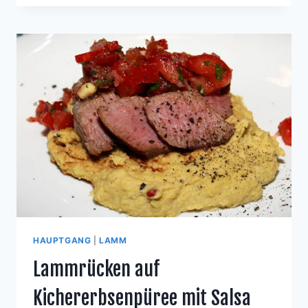
DER
PAPAYA
MIT
KURZ
GEBRATENEM
RINDERFILET
HAUPTGANG
|
LAMM
Lammrücken auf
Kichererbsenpüree mit Salsa