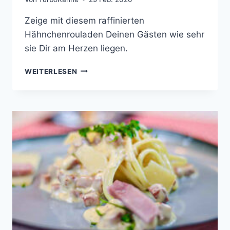
Zeige mit diesem raffinierten
Hähnchenrouladen Deinen Gästen wie sehr
sie Dir am Herzen liegen.
HÄHNCHENROULADE
WEITERLESEN
MIT
THUNFISCH,
HAUSGEMACHTE
KNÖDEL
&
TOMATEN
SALSA