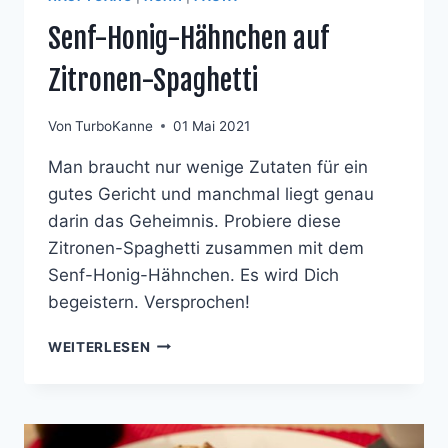
Senf-Honig-Hähnchen auf
Zitronen-Spaghetti
Von
TurboKanne
01 Mai 2021
Man braucht nur wenige Zutaten für ein
gutes Gericht und manchmal liegt genau
darin das Geheimnis. Probiere diese
Zitronen-Spaghetti zusammen mit dem
Senf-Honig-Hähnchen. Es wird Dich
begeistern. Versprochen!
SENF-
WEITERLESEN
HONIG-
HÄHNCHEN
AUF
ZITRONEN-
SPAGHETTI