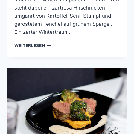
steht dabei ein zartrosa Hirschrücken
umganrt von Kartoffel-Senf-Stampf und
geröstetem Fenchel auf grünem Spargel.
Ein zarter Wintertraum.
HIRSCHRÜCKEN
WEITERLESEN
AUF
KARTOFFEL-
SENF-
STAMPF
MIT
GRÜNEM
SPARGEL
UND
GERÖSTETEM
FENCHEL