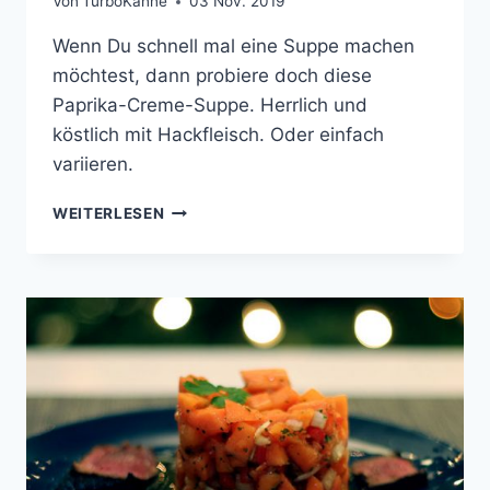
Von
TurboKanne
03 Nov. 2019
Wenn Du schnell mal eine Suppe machen
möchtest, dann probiere doch diese
Paprika-Creme-Suppe. Herrlich und
köstlich mit Hackfleisch. Oder einfach
variieren.
PAPRIKA-
WEITERLESEN
CRÈME-
SUPPE
MIT
HACKFLEISCH