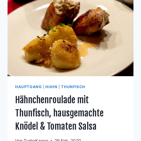
HAUPTGANG
|
HUHN
|
THUNFISCH
Hähnchenroulade mit
Thunfisch, hausgemachte
Knödel & Tomaten Salsa
Von
TurboKanne
29 Feb. 2020