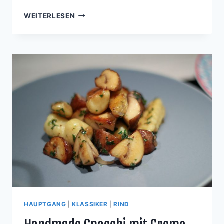
FENCHEL-
WEITERLESEN
LAUCH-
SÜPPCHEN
MIT
GERÖSTETEN
WALNÜSSEN
UND
AHORNSIRUP
HAUPTGANG
|
KLASSIKER
|
RIND