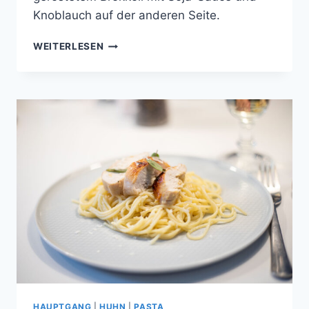
Knoblauch auf der anderen Seite.
RINDERFILET
WEITERLESEN
AN
WHISKEY-
SAUCE
MIT
SÜSSKARTOFFEL-K
OKOS-S
TAMPF U
ND K
NOBLAUCH-B
ALSAMICO-B
ROKKOLI
HAUPTGANG
|
HUHN
|
PASTA