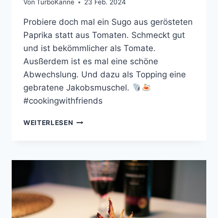
Von
TurboKanne
23 Feb. 2024
Probiere doch mal ein Sugo aus gerösteten
Paprika statt aus Tomaten. Schmeckt gut
und ist bekömmlicher als Tomate.
Ausßerdem ist es mal eine schöne
Abwechslung. Und dazu als Topping eine
gebratene Jakobsmuschel.
#cookingwithfriends
LINGUINE
WEITERLESEN
IN
GERÖSTETEM
PAPRIKA-
SUGO
MIT
JAKOBSMUSCHELN