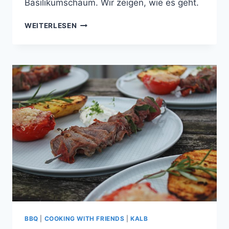
Basilikumschaum. Wir zeigen, wie es geht.
WEISSE T
WEITERLESEN
OMATENSUPPE M
IT G
EBRATENER J
AKOBSMUSCHEL U
ND B
ASILIKUMSCHAUM
BBQ
|
COOKING WITH FRIENDS
|
KALB