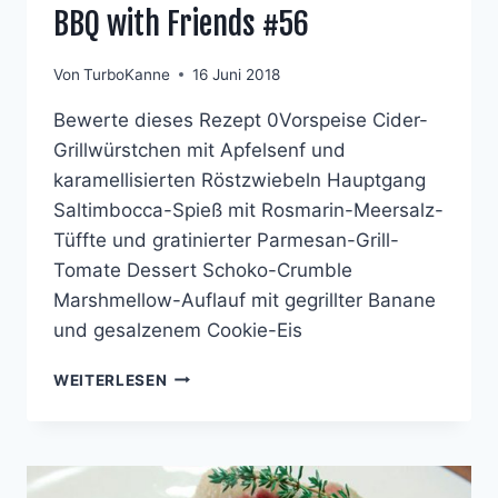
BBQ with Friends #56
Von
TurboKanne
16 Juni 2018
Bewerte dieses Rezept 0Vorspeise Cider-
Grillwürstchen mit Apfelsenf und
karamellisierten Röstzwiebeln Hauptgang
Saltimbocca-Spieß mit Rosmarin-Meersalz-
Tüffte und gratinierter Parmesan-Grill-
Tomate Dessert Schoko-Crumble
Marshmellow-Auflauf mit gegrillter Banane
und gesalzenem Cookie-Eis
BBQ
WEITERLESEN
WITH
FRIENDS
#56