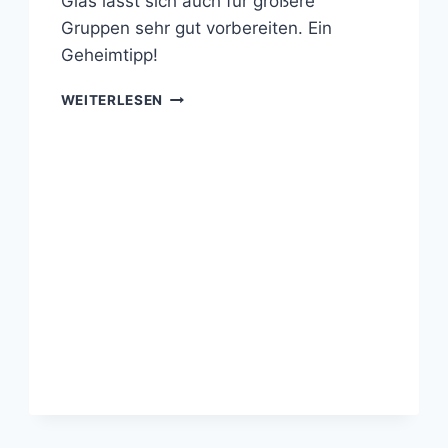
Glas lässt sich auch für größere
Gruppen sehr gut vorbereiten. Ein
Geheimtipp!
BLAUBEEREN-
WEITERLESEN
MANGO-
DESSERT
IM
GLAS