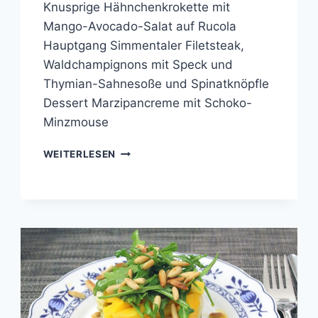
Knusprige Hähnchenkrokette mit
Mango-Avocado-Salat auf Rucola
Hauptgang Simmentaler Filetsteak,
Waldchampignons mit Speck und
Thymian-Sahnesoße und Spinatknöpfle
Dessert Marzipancreme mit Schoko-
Minzmouse
COOKING
WEITERLESEN
WITH
FRIENDS
#35