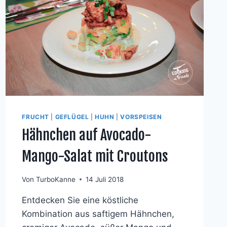
HIMBEER
UND
DER
MANGO
FRUCHT
|
GEFLÜGEL
|
HUHN
|
VORSPEISEN
Hähnchen auf Avocado-
Mango-Salat mit Croutons
Von
TurboKanne
14 Juli 2018
Entdecken Sie eine köstliche
Kombination aus saftigem Hähnchen,