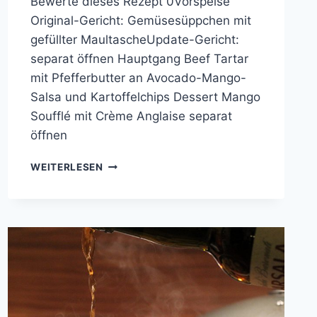
Bewerte dieses Rezept 0Vorspeise
Original-Gericht: Gemüsesüppchen mit
gefüllter MaultascheUpdate-Gericht:
separat öffnen Hauptgang Beef Tartar
mit Pfefferbutter an Avocado-Mango-
Salsa und Kartoffelchips Dessert Mango
Soufflé mit Crème Anglaise separat
öffnen
COOKING
WEITERLESEN
WITH
FRIENDS
#34