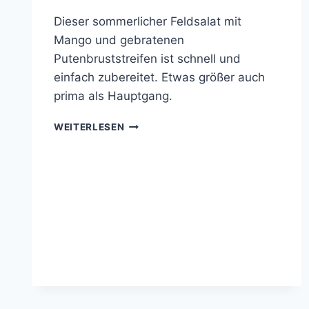
Dieser sommerlicher Feldsalat mit
Mango und gebratenen
Putenbruststreifen ist schnell und
einfach zubereitet. Etwas größer auch
prima als Hauptgang.
GEBRATENE
WEITERLESEN
PUTENBRUSTSTREIFEN
AUF
SOMMERLICHEN
FELDSALAT
MIT
MANGO