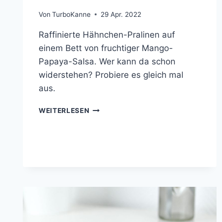
Von
TurboKanne
29 Apr. 2022
Raffinierte Hähnchen-Pralinen auf
einem Bett von fruchtiger Mango-
Papaya-Salsa. Wer kann da schon
widerstehen? Probiere es gleich mal
aus.
HÄHNCHEN-
WEITERLESEN
PRALINEN
MIT
MANGO-
PAPAYA-
SALSA