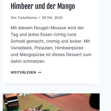
Himbeer und der Mango
Von
TurboKanne
26 Okt. 2020
Mit diesem Nougat-Mousse wird der
Tag und jedes Essen richtig rund.
Schnell gemacht, cremig und lecker. Mit
Vanielleeis, Pistazien, Himbeerpüree
und Mangopüree ist dieses Dessert zum
dahin schmelzen.
NOUGAT-
WEITERLESEN
MOUSSE
MIT
PISTAZIEN
AN
FRUCHTPÜREE
VON
DER