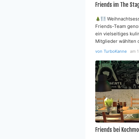
Friends im The Sta
Weihnachtsess
Friends-Team genos
ein vielseitiges ku
Mitglieder wählten
von
TurboKanne
am
1
Friends bei Kochm