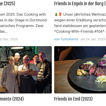
ge (2025)
Friends in Engels in der Burg 
en 2025. Das Cooking with
Unser jährliches Weihna
s in der Stage in Dortmund
wegen einer Erkältung versc
linarisches Programm. Zwei
fand stattdessen am geplanten
 das…
*Cooking-With-Friends #104* s
3 Dez. 2025
von
TurboKanne
am
24 Jan. 2025
omente (2024)
Friends im Emil (2023)