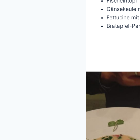
Fischeintopf
Gänsekeule m
Fettucine mi
Bratapfel-Par