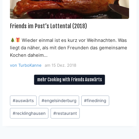
Friends im Post’s Lottental (2018)
Wieder einmal ist es kurz vor Weihnachten. Was
liegt da näher, als mit den Freunden das gemeinsame
Kochen daheim…
von
TurboKanne
am
15 Dez. 2018
mehr Cooking with Friends Auswärts
Schlagworte:
#
auswärts
#
engelsinderburg
#
finedining
#
recklinghausen
#
restaurant