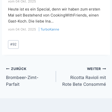
vom
04 Okt. 2025
Heute ist es ein Special, denn wir haben zum ersten
Mal seit Bestehend von CookingWithFriends, einen
Gast-Koch. Die liebe Ina…
vom
04 Okt. 2025
|
TurboKanne
Schlagworte:
#
92
Beitragsnavigation
ZURÜCK
WEITER
Brombeer-Zimt-
Ricotta Ravioli mit
Parfait
Rote Bete Consommé