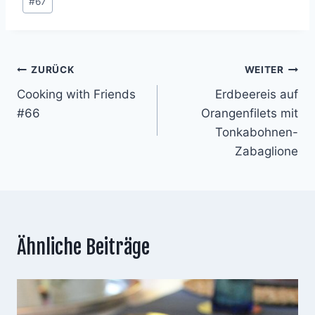
#
67
Beitragsnavigation
ZURÜCK
WEITER
Cooking with Friends
Erdbeereis auf
#66
Orangenfilets mit
Tonkabohnen-
Zabaglione
Ähnliche Beiträge