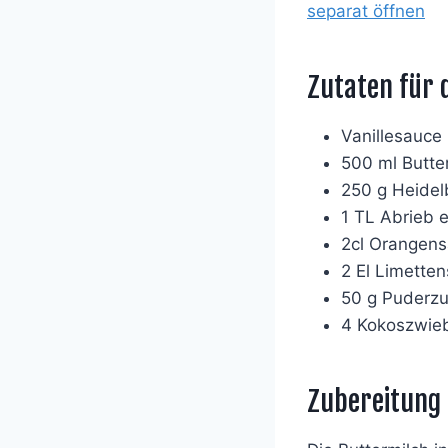
separat öffnen
Zutaten für 
Vanillesauce
500 ml Butte
250 g Heidel
1 TL Abrieb 
2cl Orangens
2 El Limetten
50 g Puderzu
4 Kokoszwie
Zubereitung