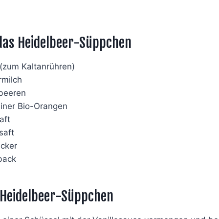
das Heidelbeer-Süppchen
 (zum Kaltanrühren)
rmilch
beeren
einer Bio-Orangen
aft
saft
cker
back
 Heidelbeer-Süppchen