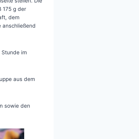
eite stellen. Die
 175 g der
ft, dem
e anschließend
1 Stunde im
Suppe aus dem
en sowie den