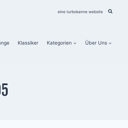
eine turbokanne website
änge
Klassiker
Kategorien
Über Uns
05