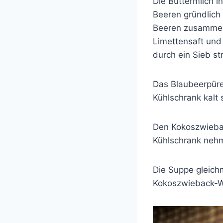
Die Buttermilch i
Beeren gründlich
Beeren zusammen
Limettensaft und
durch ein Sieb st
Das Blaubeerpüre
Kühlschrank kalt s
Den Kokoszwiebac
Kühlschrank nehm
Die Suppe gleichm
Kokoszwieback-Wü