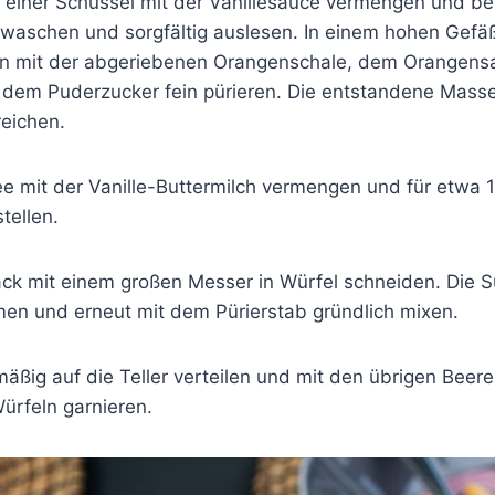
n einer Schüssel mit der Vanillesauce vermengen und beis
 waschen und sorgfältig auslesen. In einem hohen Gefäß
 mit der abgeriebenen Orangenschale, dem Orangensa
 dem Puderzucker fein pürieren. Die entstandene Mass
reichen.
e mit der Vanille-Buttermilch vermengen und für etwa 
tellen.
k mit einem großen Messer in Würfel schneiden. Die 
en und erneut mit dem Pürierstab gründlich mixen.
äßig auf die Teller verteilen und mit den übrigen Beer
rfeln garnieren.