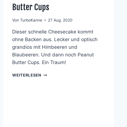
Butter Cups
Von
TurboKanne
27 Aug. 2020
Dieser schnelle Cheesecake kommt
ohne Backen aus. Lecker und optisch
grandios mit Himbeeren und
Blaubeeren. Und dann noch Peanut
Butter Cups. Ein Traum!
CHEESECAKE
WEITERLESEN
MIT
HIMBEEREN
&
BLAUBEEREN
UND
PEANUT
BUTTER
CUPS