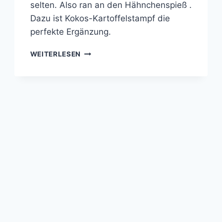
selten. Also ran an den Hähnchenspieß .
Dazu ist Kokos-Kartoffelstampf die
perfekte Ergänzung.
HÄHNCHENSPIESS M
WEITERLESEN
IT K
OKOS-K
ARTOFFELSTAMPF