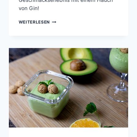
von Gin!
LIMEY
WEITERLESEN
GIN
BLISS:
ERFRISCHENDES
LIMETTEN-
GIN-
DESSERT