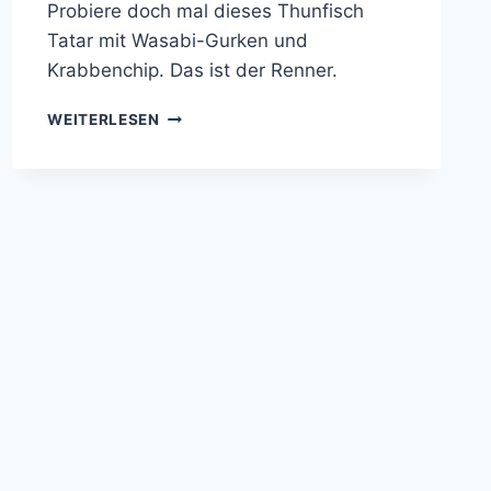
Probiere doch mal dieses Thunfisch
Tatar mit Wasabi-Gurken und
Krabbenchip. Das ist der Renner.
THUNFISCH
WEITERLESEN
TATAR
MIT
WASABI-
GURKEN
UND
GARNELEN-
CHIP