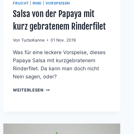
FRUCHT
|
RIND
|
VORSPEISEN
Salsa von der Papaya mit
kurz gebratenem Rinderfilet
Von
TurboKanne
01 Nov. 2019
Was für eine leckere Vorspeise, dieses
Papaya Salsa mit kurzgebratenem
Rinderfilet. Da kann man doch nicht
Nein sagen, oder?
SALSA
WEITERLESEN
VON
DER
PAPAYA
MIT
KURZ
GEBRATENEM
RINDERFILET