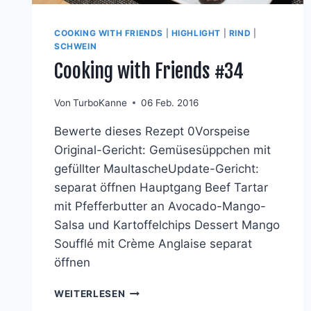
COOKING WITH FRIENDS
|
HIGHLIGHT
|
RIND
|
SCHWEIN
Cooking with Friends #34
Von
TurboKanne
06 Feb. 2016
Bewerte dieses Rezept 0Vorspeise
Original-Gericht: Gemüsesüppchen mit
gefüllter MaultascheUpdate-Gericht:
separat öffnen Hauptgang Beef Tartar
mit Pfefferbutter an Avocado-Mango-
Salsa und Kartoffelchips Dessert Mango
Soufflé mit Crème Anglaise separat
öffnen
COOKING
WEITERLESEN
WITH