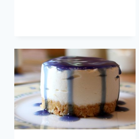
NATA
MIT
BLAUBEEREN
UND
MINZ-
LIMETTEN-
MASCARPONE