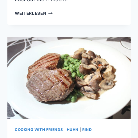
HÄHNCHEN
WEITERLESEN
AUF
AVOCADO-
MANGO-
SALAT
MIT
CROUTONS
COOKING WITH FRIENDS
|
HUHN
|
RIND