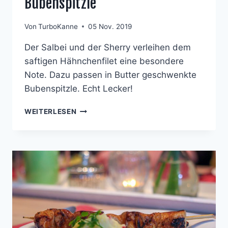
Bubenspitzle
Von
TurboKanne
05 Nov. 2019
Der Salbei und der Sherry verleihen dem
saftigen Hähnchenfilet eine besondere
Note. Dazu passen in Butter geschwenkte
Bubenspitzle. Echt Lecker!
SALBEI-
WEITERLESEN
SHERRY-
HUHN
MIT
BUBENSPITZLE