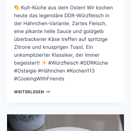
Kult-Küche aus dem Osten! Wir kochen
heute das legendäre DDR-Würzfleisch in
der Hähnchen-Variante. Zartes Fleisch,
eine pikante helle Sauce und goldgelb
überbackener Käse treffen auf spritzige
Zitrone und knusprigen Toast. Ein
unkomplizierter Klassiker, der immer
begeistert!
#Würzfleisch #DDRKüche
#Ostalgie #Hähnchen #Kochen113
#CookingWithFriends
DDR-
WEITERLESEN
WÜRZFLEISCH
(HÄHNCHEN-
STYLE)
MIT
GOLDTOAST
UND