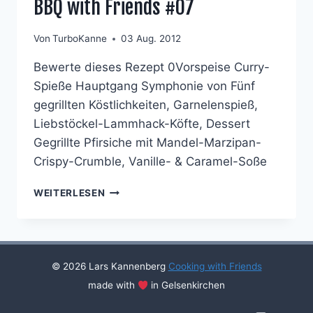
BBQ with Friends #07
Von
TurboKanne
03 Aug. 2012
Bewerte dieses Rezept 0Vorspeise Curry-
Spieße Hauptgang Symphonie von Fünf
gegrillten Köstlichkeiten, Garnelenspieß,
Liebstöckel-Lammhack-Köfte, Dessert
Gegrillte Pfirsiche mit Mandel-Marzipan-
Crispy-Crumble, Vanille- & Caramel-Soße
BBQ
WEITERLESEN
WITH
FRIENDS
#07
© 2026 Lars Kannenberg
Cooking with Friends
made with
in Gelsenkirchen