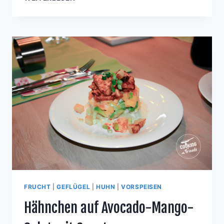
IT K
OKOS-K
ARTOFFELSTAMPF
FRUCHT
|
GEFLÜGEL
|
HUHN
|
VORSPEISEN
Hähnchen auf Avocado-Mango-