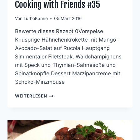
Cooking with Friends #35
Von
TurboKanne
05 März 2016
Bewerte dieses Rezept 0Vorspeise
Knusprige Hähnchenkrokette mit Mango-
Avocado-Salat auf Rucola Hauptgang
Simmentaler Filetsteak, Waldchampignons
mit Speck und Thymian-Sahnesoße und
Spinatknöpfle Dessert Marzipancreme mit
Schoko-Minzmouse
COOKING
WEITERLESEN
WITH
FRIENDS
#35