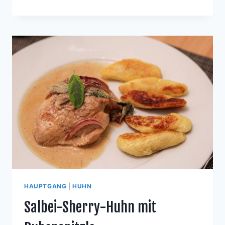
MIT
THUNFISCH,
HAUSGEMACHTE
KNÖDEL
&
TOMATEN
SALSA
HAUPTGANG
|
HUHN
Salbei-Sherry-Huhn mit