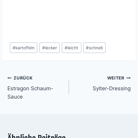
Schlagworte:
#
kartoffeln
#
lecker
#
leicht
#
schnell
Beitragsnavigation
ZURÜCK
WEITER
Estragon Schaum-
Sylter-Dressing
Sauce