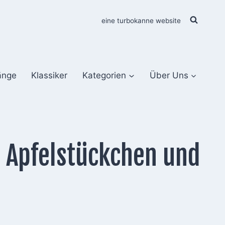
eine turbokanne website
änge
Klassiker
Kategorien
Über Uns
 Apfelstückchen und