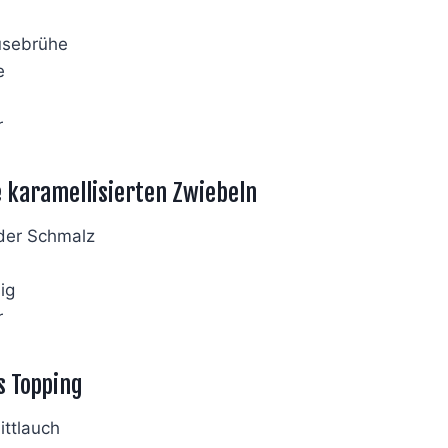
sebrühe
e
r
e karamellisierten Zwiebeln
oder Schmalz
ig
r
s Topping
ttlauch