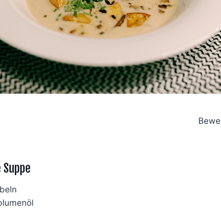
Bewer
e Suppe
beln
blumenöl