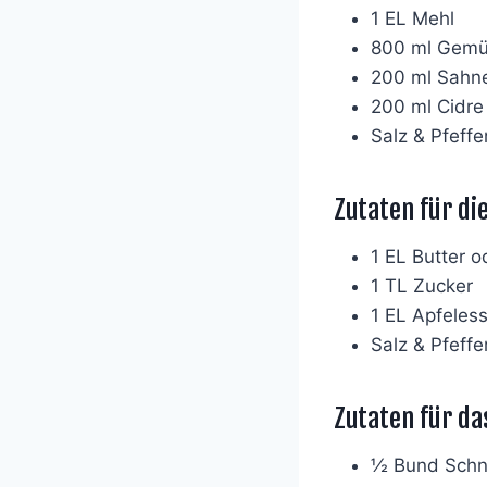
1 EL Mehl
800 ml Gemü
200 ml Sahn
200 ml Cidre
Salz & Pfeffe
Zutaten für di
1 EL Butter 
1 TL Zucker
1 EL Apfeless
Salz & Pfeffe
Zutaten für da
½ Bund Schni