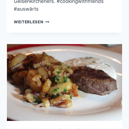
Gelsenkircheners. #cookingwithfriends
#auswärts
FRIENDS
WEITERLESEN
ZU
GAST
BEI
BJÖRN
FREITAG
(2017)