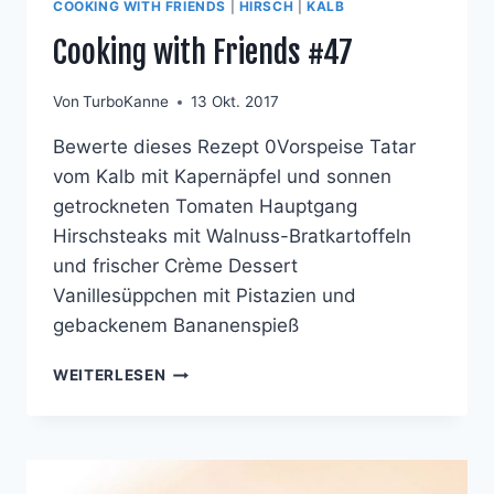
COOKING WITH FRIENDS
|
HIRSCH
|
KALB
Cooking with Friends #47
Von
TurboKanne
13 Okt. 2017
Bewerte dieses Rezept 0Vorspeise Tatar
vom Kalb mit Kapernäpfel und sonnen
getrockneten Tomaten Hauptgang
Hirschsteaks mit Walnuss-Bratkartoffeln
und frischer Crème Dessert
Vanillesüppchen mit Pistazien und
gebackenem Bananenspieß
COOKING
WEITERLESEN
WITH
FRIENDS
#47