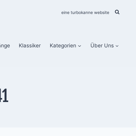
eine turbokanne website
änge
Klassiker
Kategorien
Über Uns
41