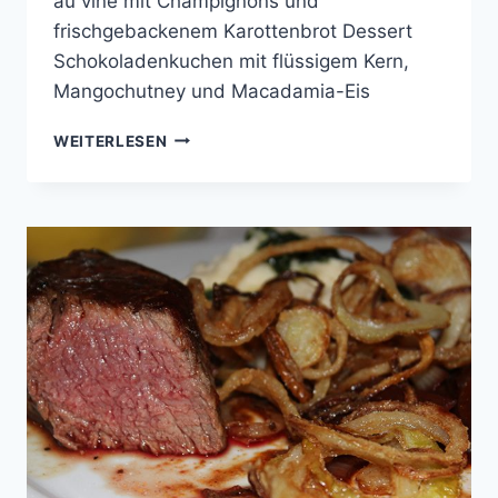
au vine mit Champignons und
frischgebackenem Karottenbrot Dessert
Schokoladenkuchen mit flüssigem Kern,
Mangochutney und Macadamia-Eis
COOKING
WEITERLESEN
WITH
FRIENDS
#32