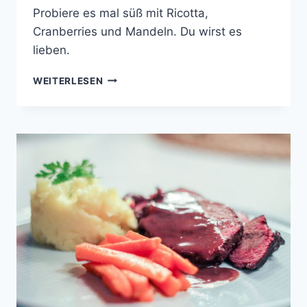
Probiere es mal süß mit Ricotta,
Cranberries und Mandeln. Du wirst es
lieben.
RICOTTA-
WEITERLESEN
CANNELLONI-
AUFLAUF
MIT
CRANBERRIES
&
MANDELN