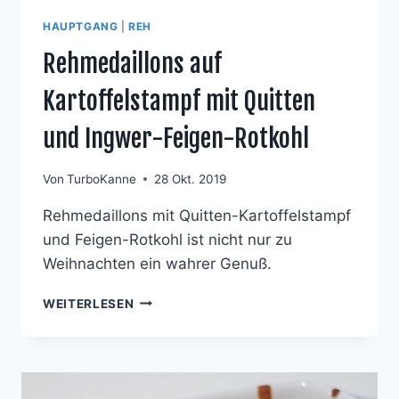
HAUPTGANG
|
REH
Rehmedaillons auf
Kartoffelstampf mit Quitten
und Ingwer-Feigen-Rotkohl
Von
TurboKanne
28 Okt. 2019
Rehmedaillons mit Quitten-Kartoffelstampf
und Feigen-Rotkohl ist nicht nur zu
Weihnachten ein wahrer Genuß.
REHMEDAILLONS
WEITERLESEN
AUF
KARTOFFELSTAMPF
MIT
QUITTEN
UND