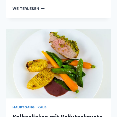
IRISCHE
WEITERLESEN
24-
STUNDEN
OCHSENBÄCKCHEN
MIT
KARTOFFELSTAMPF
UND
BUTTERKAROTTEN
HAUPTGANG
|
KALB