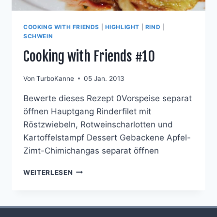
COOKING WITH FRIENDS
|
HIGHLIGHT
|
RIND
|
SCHWEIN
Cooking with Friends #10
Von
TurboKanne
05 Jan. 2013
Bewerte dieses Rezept 0Vorspeise separat
öffnen Hauptgang Rinderfilet mit
Röstzwiebeln, Rotweinscharlotten und
Kartoffelstampf Dessert Gebackene Apfel-
Zimt-Chimichangas separat öffnen
COOKING
WEITERLESEN
WITH
FRIENDS
#10