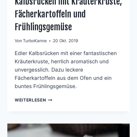
Kalbsrücken mit Kräuterkruste,
Fächerkartoffeln und
Frühlingsgemüse
Von
TurboKanne
20 Okt. 2019
Edler Kalbsrücken mit einer fantastischen
Kräuterkruste, herrlich aromatisch und
unvergesslich. Dazu leckere
Fächerkartoffeln aus dem Ofen und ein
buntes Frühlingsgemüse.
KALBSRÜCKEN
WEITERLESEN
MIT
KRÄUTERKRUSTE,
FÄCHERKARTOFFELN
UND
FRÜHLINGSGEMÜSE