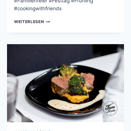
#Familienfeier #Festtag #Frühling
#cookingwithfriends
DEKONSTRUIERTE
WEITERLESEN
LAUCH-
SPARGEL-
LASAGNE
|
RINDERFILET