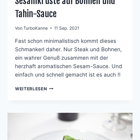
Sesamkruste auf Bohnen und
Tahin-Sauce
Von
TurboKanne
11 Sep. 2021
Fast schon minimalistisch kommt dieses
Schmankerl daher. Nur Steak und Bohnen,
ein wahrer Genuß zusammen mit der
herzhaft aromatischen Sesam-Sauce. Und
einfach und schnell gemacht ist es auch !!
RINDERSTEAKS
WEITERLESEN
MIT
SCHWARZER
SESAMKRUSTE
AUF
BOHNEN
UND
TAHIN-
SAUCE