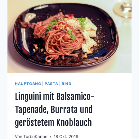
BACON
BUTTER
HAUPTGANG
|
PASTA
|
RIND
Linguini mit Balsamico-
Tapenade, Burrata und
geröstetem Knoblauch
Von
TurboKanne
18 Okt. 2019