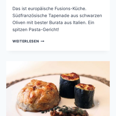
Das ist europäische Fusions-Küche.
Südfranzösische Tapenade aus schwarzen
Oliven mit bester Burata aus Italien. Ein
spitzen Pasta-Gericht!
LINGUINI
WEITERLESEN
MIT
BALSAMICO-
TAPENADE,
BURRATA
UND
GERÖSTETEM
KNOBLAUCH