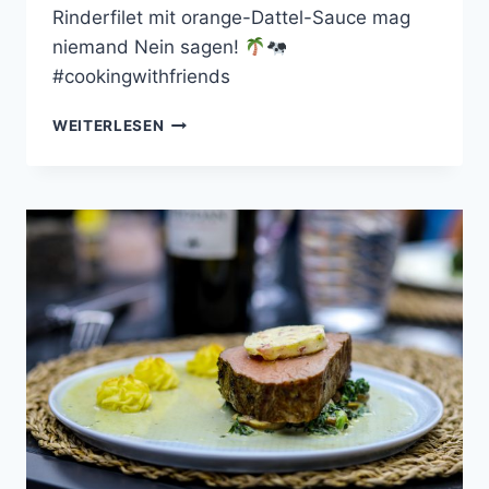
Rinderfilet mit orange-Dattel-Sauce mag
niemand Nein sagen!
#cookingwithfriends
RINDERFILET
WEITERLESEN
MIT
ORANGEN-
DATTEL-
SAUCE
UND
KORIANDER