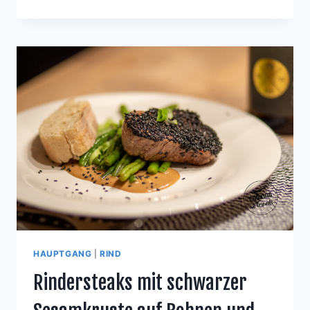
AN
WHISKEY-
SAUCE
MIT
SÜSSKARTOFFEL-K
OKOS-S
TAMPF U
ND K
NOBLAUCH-B
ALSAMICO-B
ROKKOLI
HAUPTGANG
|
RIND
Rindersteaks mit schwarzer