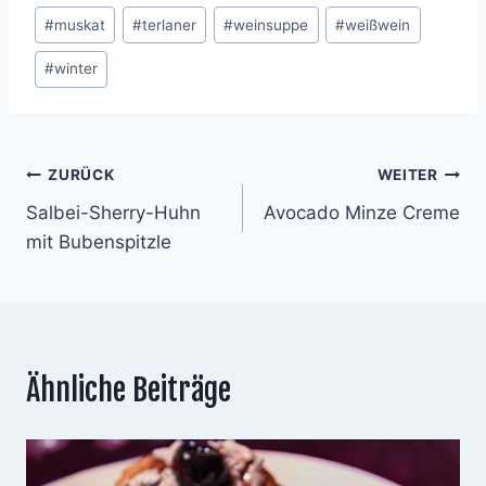
#
muskat
#
terlaner
#
weinsuppe
#
weißwein
#
winter
Beitragsnavigation
ZURÜCK
WEITER
Salbei-Sherry-Huhn
Avocado Minze Creme
mit Bubenspitzle
Ähnliche Beiträge