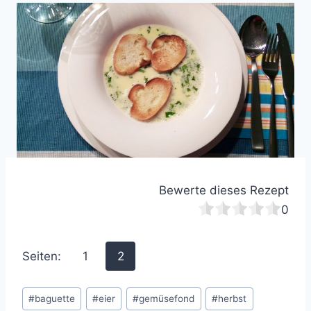
Bewerte dieses Rezept
0
Seiten:
1
2
Schlagworte:
#
baguette
#
eier
#
gemüsefond
#
herbst