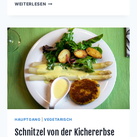
BUCHWEIZEN-
WEITERLESEN
PANCAKES
MIT
JOHANNISBEEREN
HAUPTGANG
|
VEGETARISCH
Schnitzel von der Kichererbse