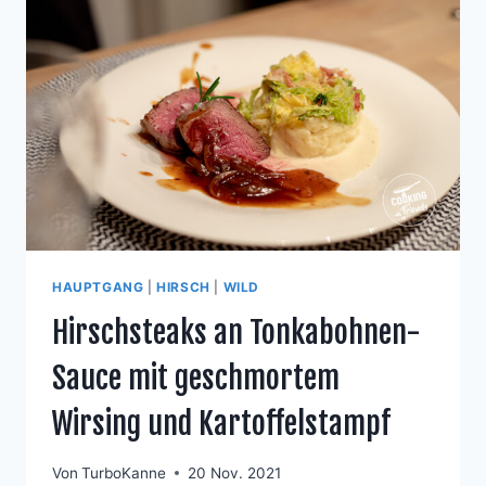
SAUCE
UND
FRISCHEREN
BEEREN
HAUPTGANG
|
HIRSCH
|
WILD
Hirschsteaks an Tonkabohnen-
Sauce mit geschmortem
Wirsing und Kartoffelstampf
Von
TurboKanne
20 Nov. 2021