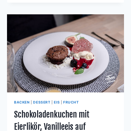
THYMIAN-
SENF-
SAUCE
MIT
GERÖSTETEM
SPARGEL
UND
OFENSALZKARTOFFEL
BACKEN
|
DESSERT
|
EIS
|
FRUCHT
Schokoladenkuchen mit
Eierlikör, Vanilleeis auf