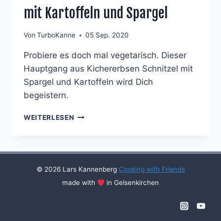
mit Kartoffeln und Spargel
Von
TurboKanne
05 Sep. 2020
Probiere es doch mal vegetarisch. Dieser
Hauptgang aus Kichererbsen Schnitzel mit
Spargel und Kartoffeln wird Dich
begeistern.
SCHNITZEL
WEITERLESEN
VON
DER
KICHERERBSE
MIT
KARTOFFELN
© 2026 Lars Kannenberg
Cooking with Friends
UND
made with
in Gelsenkirchen
SPARGEL