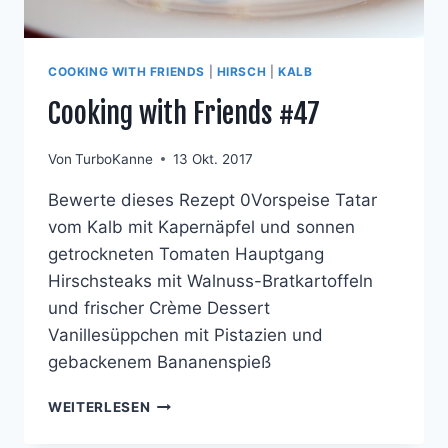
COOKING WITH FRIENDS
|
HIRSCH
|
KALB
Cooking with Friends #47
Von
TurboKanne
13 Okt. 2017
Bewerte dieses Rezept 0Vorspeise Tatar
vom Kalb mit Kapernäpfel und sonnen
getrockneten Tomaten Hauptgang
Hirschsteaks mit Walnuss-Bratkartoffeln
und frischer Crème Dessert
Vanillesüppchen mit Pistazien und
gebackenem Bananenspieß
COOKING
WEITERLESEN
WITH
FRIENDS