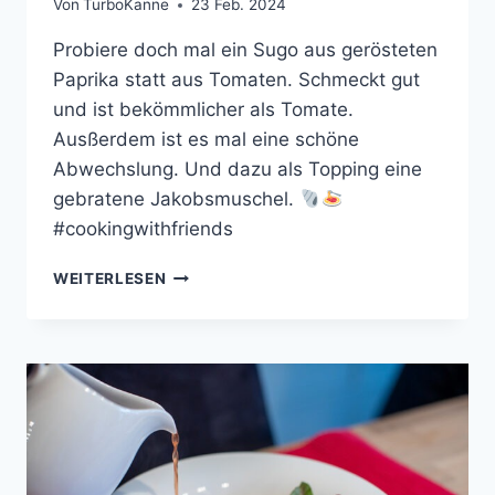
Von
TurboKanne
23 Feb. 2024
Probiere doch mal ein Sugo aus gerösteten
Paprika statt aus Tomaten. Schmeckt gut
und ist bekömmlicher als Tomate.
Ausßerdem ist es mal eine schöne
Abwechslung. Und dazu als Topping eine
gebratene Jakobsmuschel.
#cookingwithfriends
LINGUINE
WEITERLESEN
IN
GERÖSTETEM
PAPRIKA-
SUGO
MIT
JAKOBSMUSCHELN