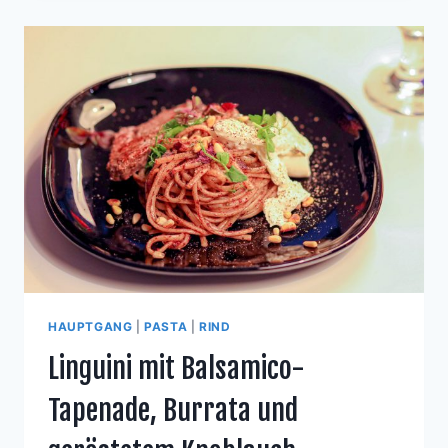
PEPE
HAUPTGANG
|
PASTA
|
RIND
Linguini mit Balsamico-
Tapenade, Burrata und