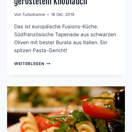
geröstetem Knoblauch
Von
TurboKanne
18 Okt. 2019
Das ist europäische Fusions-Küche.
Südfranzösische Tapenade aus schwarzen
Oliven mit bester Burata aus Italien. Ein
spitzen Pasta-Gericht!
LINGUINI
WEITERLESEN
MIT
BALSAMICO-
TAPENADE,
BURRATA
UND
GERÖSTETEM
KNOBLAUCH