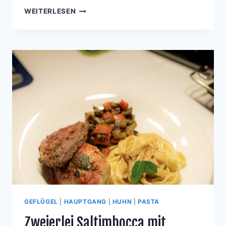
SENF-
WEITERLESEN
HONIG-
HÄHNCHEN
AUF
ZITRONEN-
SPAGHETTI
GEFLÜGEL
|
HAUPTGANG
|
HUHN
|
PASTA
Zweierlei Saltimbocca mit