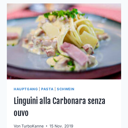
AN
TAGLIATELLE
HAUPTGANG
|
PASTA
|
SCHWEIN
Linguini alla Carbonara senza
ouvo
Von
TurboKanne
15 Nov. 2019